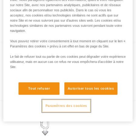
sur notre Site, avec nos partenaires analytiques, publicitaires et de réseaux
sociaux afin de personnaliser nos publicités. Dans le cas où vous les
acceptez, nos cookies et/ou technologies similaires ne sont actifs que sur
Les systèmes de verrouillage de
notre Site et ne vous suivront pas sur d’autres sites web. Les cookies et/ou
technologies similaires de nos partenaires vous suivront pendant toute votre
mousquetons
navigation.
Vous pouvez retirer votre consentement à tout moment en cliquant sur le lien «
Paramètres des cookies » prévu à cet effet en bas de page du Site.
Le fait de refuser tout ou partie de ces cookies peut dégrader votre expérience
utilisateur, mais en aucun cas ce refus ne vous empêchera d’accéder à notre
Site.
Les différentes formes de mousquetons
Tout refuser
Autoriser tous les cookies
Paramètres des cookies