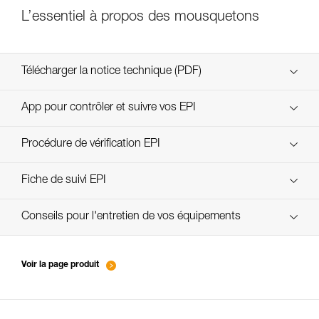
L’essentiel à propos des mousquetons
Télécharger la notice technique (PDF)
Technical Notice
App pour contrôler et suivre vos EPI
découvrez ePPEcentre
Procédure de vérification EPI
Technical Notice
verif EPI-CONNECTEURS-procedure-FR
Fiche de suivi EPI
verif EPI-suivi-connecteur-FR
Conseils pour l'entretien de vos équipements
entretien-mousquetons_FR
Voir la page produit