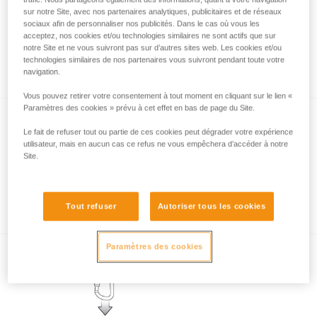
sur notre Site, avec nos partenaires analytiques, publicitaires et de réseaux
sociaux afin de personnaliser nos publicités. Dans le cas où vous les
acceptez, nos cookies et/ou technologies similaires ne sont actifs que sur
Les systèmes de verrouillage de
notre Site et ne vous suivront pas sur d’autres sites web. Les cookies et/ou
technologies similaires de nos partenaires vous suivront pendant toute votre
mousquetons
navigation.
Vous pouvez retirer votre consentement à tout moment en cliquant sur le lien «
Paramètres des cookies » prévu à cet effet en bas de page du Site.
Le fait de refuser tout ou partie de ces cookies peut dégrader votre expérience
utilisateur, mais en aucun cas ce refus ne vous empêchera d’accéder à notre
Site.
Les différentes formes de mousquetons
Tout refuser
Autoriser tous les cookies
Paramètres des cookies