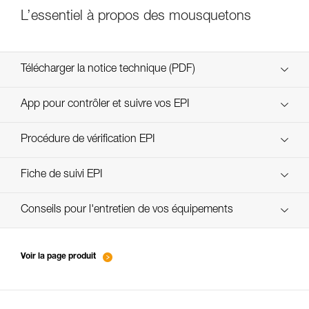
L’essentiel à propos des mousquetons
Télécharger la notice technique (PDF)
Technical Notice
App pour contrôler et suivre vos EPI
découvrez ePPEcentre
Procédure de vérification EPI
Technical Notice
verif EPI-CONNECTEURS-procedure-FR
Fiche de suivi EPI
verif EPI-suivi-connecteur-FR
Conseils pour l'entretien de vos équipements
entretien-mousquetons_FR
Voir la page produit