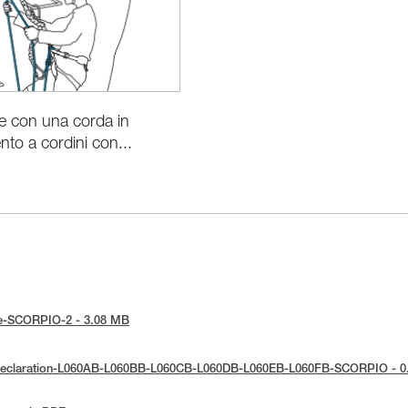
e con una corda in
to a cordini con...
tice-SCORPIO-2 - 3.08 MB
E-Declaration-L060AB-L060BB-L060CB-L060DB-L060EB-L060FB-SCORPIO - 