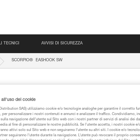
I TECNICI
AVVISI DI SICUREZZA
®
SCORPIO
EASHOOK SW
HOOK SW
all'uso dei cookie
istribution SAS) utilizziamo cookie e/o tecnologie analoghe per garantire il corretto f
 per personalizzare i nostri contenuti e annunci e analizzare il traffico. Condividiamo, in
sulla navigazione dell’utente sul Sito web con i nostri partner di servizi di analisi dei dat
edia al fine di personalizzare le nostre pubblicità. Se l’utente accetta, i nostri cookie e
iche
anno attivi solo sul Sito web e non seguiranno l’utente su altri siti. I cookie e/o tecnol
artner seguiranno l’utente durante la navigazione. L’utente può revocare il proprio conse