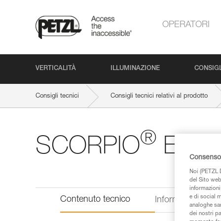
OPERATORI
VERTICALITÀ
ILLUMINAZIONE
CONSIGL
Consigli tecnici
Consigli tecnici relativi al prodotto
®
SCORPIO
EAS
Consenso 
Noi (PETZL D
del Sito web,
informazioni 
e di social m
Contenuto tecnico
Informazioni tecn
analoghe sar
dei nostri p