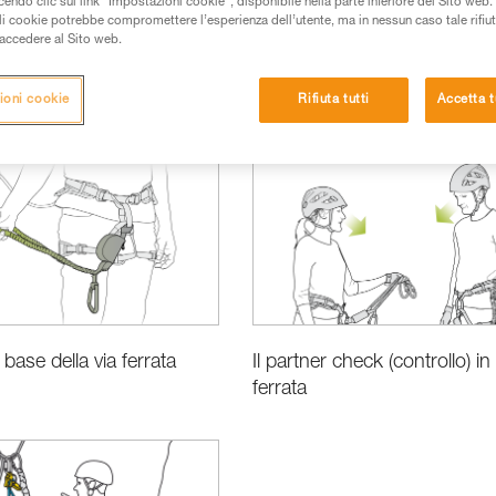
do clic sul link “Impostazioni cookie”, disponibile nella parte inferiore del Sito web. Il 
ali cookie potrebbe compromettere l’esperienza dell’utente, ma in nessun caso tale rifiu
i accedere al Sito web.
ioni cookie
Rifiuta tutti
Accetta t
i base della via ferrata
Il partner check (controllo) in 
ferrata