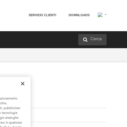
SERVIZIO CLIENTI
DOWNLOADS
Cerca
unzionamento
oltre,
i, pubblicitari
/o tecnologie
ogie analoghe
nso in qualsiasi