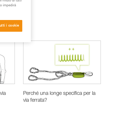
rifiuto di tutti
to impedirà
utti i cookie
via
Perché una longe specifica per la
via ferrata?