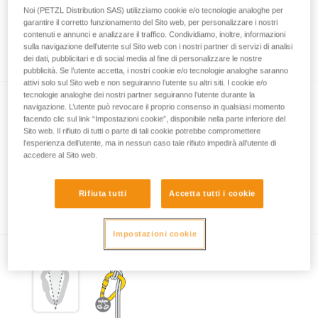
Noi (PETZL Distribution SAS) utilizziamo cookie e/o tecnologie analoghe per
garantire il corretto funzionamento del Sito web, per personalizzare i nostri
contenuti e annunci e analizzare il traffico. Condividiamo, inoltre, informazioni
La cosa più importante sui moschettoni
sulla navigazione dell’utente sul Sito web con i nostri partner di servizi di analisi
dei dati, pubblicitari e di social media al fine di personalizzare le nostre
pubblicità. Se l’utente accetta, i nostri cookie e/o tecnologie analoghe saranno
attivi solo sul Sito web e non seguiranno l’utente su altri siti. I cookie e/o
tecnologie analoghe dei nostri partner seguiranno l’utente durante la
navigazione. L’utente può revocare il proprio consenso in qualsiasi momento
facendo clic sul link “Impostazioni cookie”, disponibile nella parte inferiore del
Sito web. Il rifiuto di tutti o parte di tali cookie potrebbe compromettere
l’esperienza dell’utente, ma in nessun caso tale rifiuto impedirà all’utente di
accedere al Sito web.
Esempi di sollecitazioni pericolose dei
Rifiuta tutti
Accetta tutti i cookie
moschettoni.
Impostazioni cookie