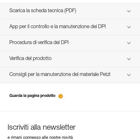
Scarica la scheda tecnica (PDF)
Technical Notice
App per il controllo e la manutenzione dei DPI
scopri ePPEcentre
Procedura di verifica del DPI
Technical Notice
verif EPI-CONNECTEURS-procedure-IT
Verifica del prodotto
verif EPI-suivi-connecteur-IT
Consigli per la manutenzione del materiale Petzl
entretien-mousquetons_IT
Guarda la pagina prodotto
Iscriviti alla newsletter
e rimani connesso alle nostre novità