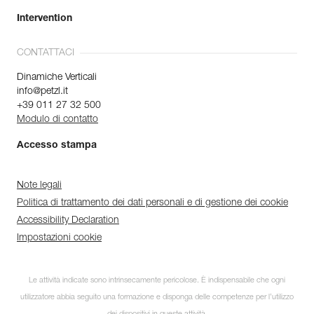
Intervention
CONTATTACI
Dinamiche Verticali
info@petzl.it
+39 011 27 32 500
Modulo di contatto
Accesso stampa
Note legali
Politica di trattamento dei dati personali e di gestione dei cookie
Accessibility Declaration
Impostazioni cookie
Le attività indicate sono intrinsecamente pericolose. È indispensabile che ogni
utilizzatore abbia seguito una formazione e disponga delle competenze per l’utilizzo