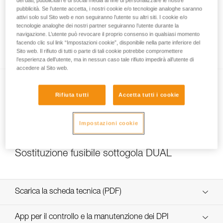
dei dati, pubblicitari e di social media al fine di personalizzare le nostre
pubblicità. Se l’utente accetta, i nostri cookie e/o tecnologie analoghe saranno
attivi solo sul Sito web e non seguiranno l’utente su altri siti. I cookie e/o
tecnologie analoghe dei nostri partner seguiranno l’utente durante la
Quale resistenza scegliere per il sottogola
navigazione. L’utente può revocare il proprio consenso in qualsiasi momento
facendo clic sul link “Impostazioni cookie”, disponibile nella parte inferiore del
DUAL?
Sito web. Il rifiuto di tutti o parte di tali cookie potrebbe compromettere
l’esperienza dell’utente, ma in nessun caso tale rifiuto impedirà all’utente di
accedere al Sito web.
Rifiuta tutti
Accetta tutti i cookie
Impostazioni cookie
NEW
Sostituzione fusibile sottogola DUAL
Scarica la scheda tecnica (PDF)
Technical Notice
App per il controllo e la manutenzione dei DPI