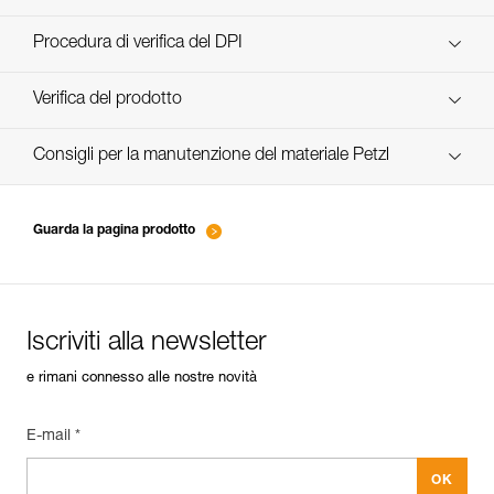
scopri ePPEcentre
Procedura di verifica del DPI
verif-EPI-casques-PRO-procedure-IT
Verifica del prodotto
verif-EPI-casque-PRO-suivi-IT
Consigli per la manutenzione del materiale Petzl
entretien-casques-IT
Guarda la pagina prodotto
Iscriviti alla newsletter
e rimani connesso alle nostre novità
E-mail *