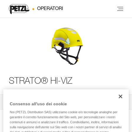
OPERATORI
STRATO® HI-VIZ
Tutti i consigli tecnici
2
Filtro
Consenso all'uso dei cookie
Noi (PETZL Distribution SAS) utilizziamo cookie e/o tecnologie analoghe per
garantire il corretto funzionamento del Sito web, per personalizzare i nostri
contenuti e annunci e analizzare il traffico. Condividiamo, inoltre, informazioni
sulla navigazione dell’utente sul Sito web con i nostri partner di servizi di analisi