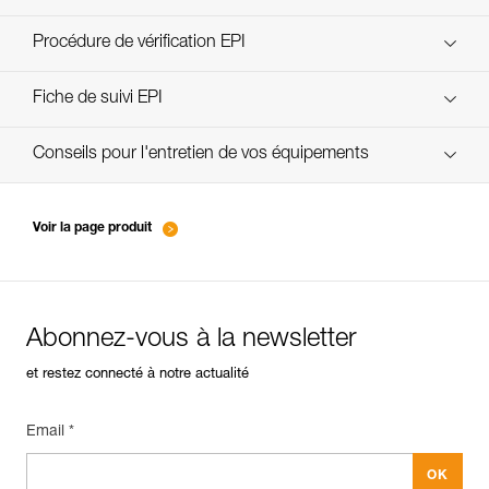
découvrez ePPEcentre
Procédure de vérification EPI
verif-EPI-casques-PRO-procedure-FR
Fiche de suivi EPI
verif-EPI-casque-PRO-suivi-FR
Conseils pour l'entretien de vos équipements
entretien-casques-FR
Voir la page produit
Abonnez-vous à la newsletter
et restez connecté à notre actualité
Email *