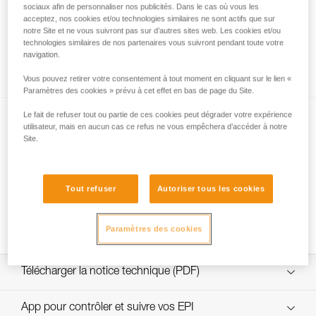
sociaux afin de personnaliser nos publicités. Dans le cas où vous les
acceptez, nos cookies et/ou technologies similaires ne sont actifs que sur
notre Site et ne vous suivront pas sur d’autres sites web. Les cookies et/ou
technologies similaires de nos partenaires vous suivront pendant toute votre
Quelle résistance choisir pour la jugulaire
navigation.
DUAL ?
Vous pouvez retirer votre consentement à tout moment en cliquant sur le lien «
Paramètres des cookies » prévu à cet effet en bas de page du Site.
Le fait de refuser tout ou partie de ces cookies peut dégrader votre expérience
utilisateur, mais en aucun cas ce refus ne vous empêchera d’accéder à notre
Site.
Tout refuser
Autoriser tous les cookies
NEW
Changement fusible jugulaire DUAL
Paramètres des cookies
Télécharger la notice technique (PDF)
Technical Notice
App pour contrôler et suivre vos EPI