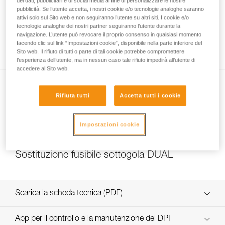
dei dati, pubblicitari e di social media al fine di personalizzare le nostre
pubblicità. Se l’utente accetta, i nostri cookie e/o tecnologie analoghe saranno
attivi solo sul Sito web e non seguiranno l’utente su altri siti. I cookie e/o
tecnologie analoghe dei nostri partner seguiranno l’utente durante la
Quale resistenza scegliere per il sottogola
navigazione. L’utente può revocare il proprio consenso in qualsiasi momento
facendo clic sul link “Impostazioni cookie”, disponibile nella parte inferiore del
DUAL?
Sito web. Il rifiuto di tutti o parte di tali cookie potrebbe compromettere
l’esperienza dell’utente, ma in nessun caso tale rifiuto impedirà all’utente di
accedere al Sito web.
Rifiuta tutti
Accetta tutti i cookie
Impostazioni cookie
NEW
Sostituzione fusibile sottogola DUAL
Scarica la scheda tecnica (PDF)
Technical Notice
App per il controllo e la manutenzione dei DPI