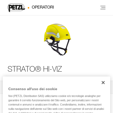
OPERATORI
STRATO® HI-VIZ
Tutti i consigli tecnici
2
Filtro
Consenso all'uso dei cookie
Noi (PETZL Distribution SAS) utilizziamo cookie e/o tecnologie analoghe per
garantire il corretto funzionamento del Sito web, per personalizzare i nostri
contenuti e annunci e analizzare il traffico. Condividiamo, inoltre, informazioni
sulla navigazione dell’utente sul Sito web con i nostri partner di servizi di analisi