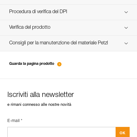
scopri ePPEcentre
Procedura di verifica del DPI
verif-EPI-casques-PRO-procedure-IT
Verifica del prodotto
verif-EPI-casque-PRO-suivi-IT
Consigli per la manutenzione del materiale Petzl
entretien-casques-IT
Guarda la pagina prodotto
Iscriviti alla newsletter
e rimani connesso alle nostre novità
E-mail *