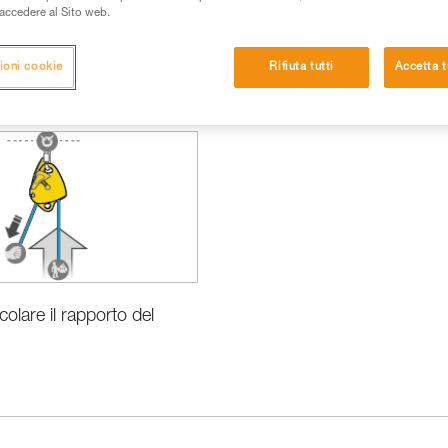
i accedere al Sito web.
ioni cookie
Rifiuta tutti
Accetta t
Le basi
olare il rapporto del