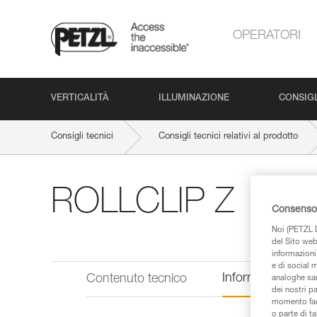
OPERATORI
VERTICALITÀ
ILLUMINAZIONE
CONSIGL
Consigli tecnici
Consigli tecnici relativi al prodotto
ROLLCLIP Z
Consenso 
Noi (PETZL D
del Sito web,
informazioni 
e di social m
Informazioni tecn
Contenuto tecnico
analoghe sar
dei nostri p
momento facen
o parte di t