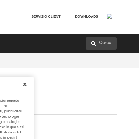
SERVIZIO CLIENTI
DOWNLOADS
Cerca
unzionamento
oltre,
i, pubblicitari
/o tecnologie
ogie analoghe
nso in qualsiasi
rifiuto di tutti
to impedirà