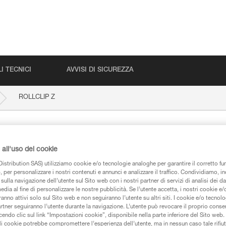
I TECNICI
AVVISI DI SICUREZZA
ROLLCLIP Z
all'uso dei cookie
istribution SAS) utilizziamo cookie e/o tecnologie analoghe per garantire il corretto f
 per personalizzare i nostri contenuti e annunci e analizzare il traffico. Condividiamo, in
sulla navigazione dell’utente sul Sito web con i nostri partner di servizi di analisi dei dat
edia al fine di personalizzare le nostre pubblicità. Se l’utente accetta, i nostri cookie e
iche
anno attivi solo sul Sito web e non seguiranno l’utente su altri siti. I cookie e/o tecnol
artner seguiranno l’utente durante la navigazione. L’utente può revocare il proprio conse
do clic sul link “Impostazioni cookie”, disponibile nella parte inferiore del Sito web. Il 
ali cookie potrebbe compromettere l’esperienza dell’utente, ma in nessun caso tale rifiu