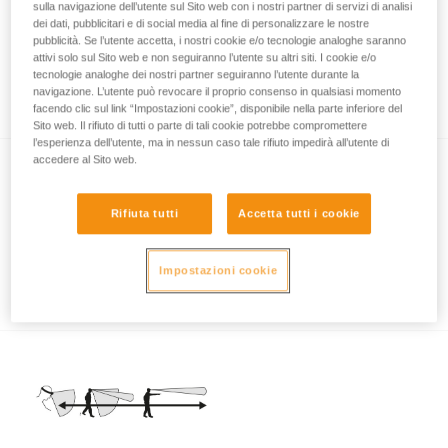
sulla navigazione dell’utente sul Sito web con i nostri partner di servizi di analisi
dei dati, pubblicitari e di social media al fine di personalizzare le nostre
pubblicità. Se l’utente accetta, i nostri cookie e/o tecnologie analoghe saranno
attivi solo sul Sito web e non seguiranno l’utente su altri siti. I cookie e/o
La potenza luminosa o l’autonomia, una
tecnologie analoghe dei nostri partner seguiranno l’utente durante la
questione di compromesso
navigazione. L’utente può revocare il proprio consenso in qualsiasi momento
facendo clic sul link “Impostazioni cookie”, disponibile nella parte inferiore del
Sito web. Il rifiuto di tutti o parte di tali cookie potrebbe compromettere
l’esperienza dell’utente, ma in nessun caso tale rifiuto impedirà all’utente di
accedere al Sito web.
Rifiuta tutti
Accetta tutti i cookie
Impostazioni cookie
Le fonti di energia non ricaricabili