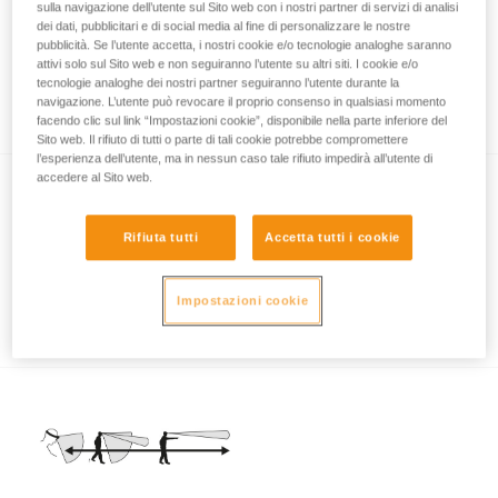
sulla navigazione dell’utente sul Sito web con i nostri partner di servizi di analisi
dei dati, pubblicitari e di social media al fine di personalizzare le nostre
pubblicità. Se l’utente accetta, i nostri cookie e/o tecnologie analoghe saranno
attivi solo sul Sito web e non seguiranno l’utente su altri siti. I cookie e/o
La potenza luminosa o l’autonomia, una
tecnologie analoghe dei nostri partner seguiranno l’utente durante la
questione di compromesso
navigazione. L’utente può revocare il proprio consenso in qualsiasi momento
facendo clic sul link “Impostazioni cookie”, disponibile nella parte inferiore del
Sito web. Il rifiuto di tutti o parte di tali cookie potrebbe compromettere
l’esperienza dell’utente, ma in nessun caso tale rifiuto impedirà all’utente di
accedere al Sito web.
Rifiuta tutti
Accetta tutti i cookie
Impostazioni cookie
Le fonti di energia non ricaricabili