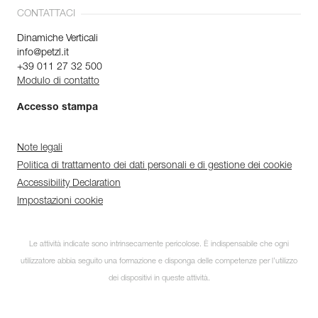
CONTATTACI
Dinamiche Verticali
info@petzl.it
+39 011 27 32 500
Modulo di contatto
Accesso stampa
Note legali
Politica di trattamento dei dati personali e di gestione dei cookie
Accessibility Declaration
Impostazioni cookie
Le attività indicate sono intrinsecamente pericolose. È indispensabile che ogni
utilizzatore abbia seguito una formazione e disponga delle competenze per l’utilizzo
dei dispositivi in queste attività.