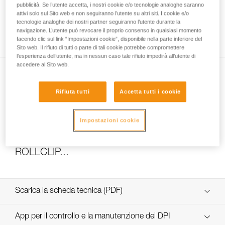
pubblicità. Se l’utente accetta, i nostri cookie e/o tecnologie analoghe saranno
attivi solo sul Sito web e non seguiranno l’utente su altri siti. I cookie e/o
tecnologie analoghe dei nostri partner seguiranno l’utente durante la
navigazione. L’utente può revocare il proprio consenso in qualsiasi momento
Come calcolare il rapporto del paranco
facendo clic sul link “Impostazioni cookie”, disponibile nella parte inferiore del
Sito web. Il rifiuto di tutti o parte di tali cookie potrebbe compromettere
l’esperienza dell’utente, ma in nessun caso tale rifiuto impedirà all’utente di
accedere al Sito web.
Rifiuta tutti
Accetta tutti i cookie
Impostazioni cookie
Test di efficacia e rendimento di un paranco
con MAESTRO, I’D S, PRO TRAXION,
ROLLCLIP...
Scarica la scheda tecnica (PDF)
Technical Notice
App per il controllo e la manutenzione dei DPI