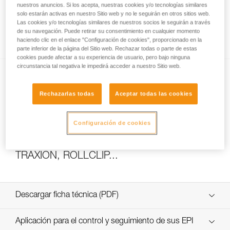
nuestros anuncios. Si los acepta, nuestras cookies y/o tecnologías similares
solo estarán activas en nuestro Sitio web y no le seguirán en otros sitios web.
Las cookies y/o tecnologías similares de nuestros socios le seguirán a través
de su navegación. Puede retirar su consentimiento en cualquier momento
Cómo calcular la relación del polipasto
haciendo clic en el enlace "Configuración de cookies", proporcionado en la
parte inferior de la página del Sitio web. Rechazar todas o parte de estas
cookies puede afectar a su experiencia de usuario, pero bajo ninguna
circunstancia tal negativa le impedirá acceder a nuestro Sitio web.
Rechazarlas todas
Aceptar todas las cookies
Configuración de cookies
Ensayos de eficacia y rendimiento de
polipastos con MAESTRO, I’D S, PRO
TRAXION, ROLLCLIP...
Descargar ficha técnica (PDF)
Technical Notice
Aplicación para el control y seguimiento de sus EPI