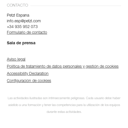
CONTACTO
Petzl Espana
info.esp@petzl.com
+34 935 952 073
Formulario de contacto
Sala de prensa
Aviso legal
Política de tratamiento de datos personales y gestión de cookies
Accessibility Declaration
Configuración de cookies
Las actividades ilustradas son intrínsecamente peligrosas. Cada usuario debe haber
asistido a una formación y tener las competencias para la utilización de los equipos
durante estas actividades.