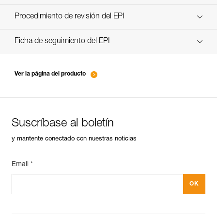
descubra ePPEcentre
Procedimiento de revisión del EPI
verif-EPI-poulies-procedure-ES
Ficha de seguimiento del EPI
verif-EPI-poulies-suivi-ES
Ver la página del producto
Suscríbase al boletín
y mantente conectado con nuestras noticias
Email *