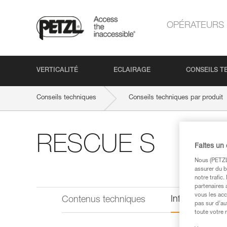
OPÉRATEURS
VERTICALITÉ
ECLAIRAGE
CONSEILS T
Conseils techniques
Conseils techniques par produit
RESCUE S
Faites un
Nous (PETZL 
assurer du b
notre trafic
partenaires 
vous les acc
Informations 
Contenus techniques
pas sur d’au
toute votre 