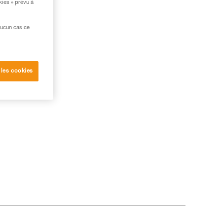
kies » prévu à
aucun cas ce
 les cookies