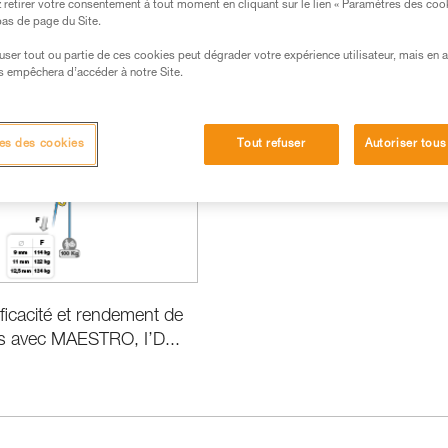
retirer votre consentement à tout moment en cliquant sur le lien « Paramètres des coo
 bas de page du Site.
efuser tout ou partie de ces cookies peut dégrader votre expérience utilisateur, mais en 
s empêchera d’accéder à notre Site.
ormance et information produits
es des cookies
Tout refuser
Autoriser tous
fficacité et rendement de
s avec MAESTRO, I’D...