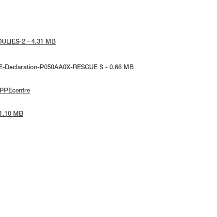
POULIES-2 - 4.31 MB
 UE-Declaration-P050AA0X-RESCUE S - 0.66 MB
ePPEcentre
 1.10 MB