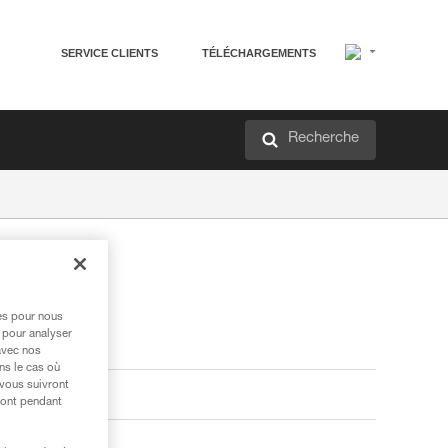
SERVICE CLIENTS
TÉLÉCHARGEMENTS
Recherche
res pour nous
 pour analyser
avec nos
ns le cas où
 vous suivront
ront pendant