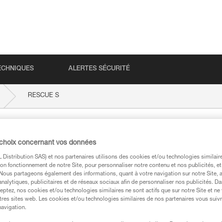
ECHNIQUES
ALERTES SÉCURITÉ
RESCUE S
 choix concernant vos données
Distribution SAS) et nos partenaires utilisons des cookies et/ou technologies similai
on fonctionnement de notre Site, pour personnaliser notre contenu et nos publicités, et
. Nous partageons également des informations, quant à votre navigation sur notre Site, 
analytiques, publicitaires et de réseaux sociaux afin de personnaliser nos publicités. Da
eptez, nos cookies et/ou technologies similaires ne sont actifs que sur notre Site et ne
techniques
tres sites web. Les cookies et/ou technologies similaires de nos partenaires vous suiv
navigation.