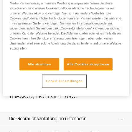
Media-Partner weiter, um unsere Werbung anzupassen. Wenn Sie diese
akzeptieren, sind unsere Cookies und/oder ähnliche Technologien nur auf
unserer Website aktiv und verfolgen Sie nicht auf andere Websites. Die
Das Übersetzungsverhältnis eines
Cookies und/oder ähnliche Technologien unserer Partner werden Sie während
Ihres gesamten Surfens verfolgen. Sie können Ihre Einwilligung jederzeit
Flaschenzugs berechnen
widerrufen, indem Sie auf den Link „Cookie-Einstellungen“ klicken, der sich am
unteren Rand der Website befindet. Die Ablehnung aller oder eines Teils dieser
Cookies kann Ihre Benutzererfahrung beeinträchtigen, aber unter keinen
Umständen wird eine solche Ablehnung Sie daran hindern, auf unsere Website
zuzugreifen.
Alle ablehnen
Alle Cookies akzeptieren
Cookie-Einstellungen
Effizienztests und Wirkungsgrad von
Flaschenzügen mit MAESTRO, I’D S, PRO
TRAXION, ROLLCLIP usw.
Die Gebrauchsanleitung herunterladen