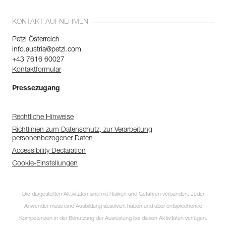
KONTAKT AUFNEHMEN
Petzl Österreich
info.austria@petzl.com
+43 7616 60027
Kontaktformular
Pressezugang
Rechtliche Hinweise
Richtlinien zum Datenschutz, zur Verarbeitung
personenbezogener Daten
Accessibility Declaration
Cookie-Einstellungen
Die dargestellten Aktivitäten sind mit Risiken und Gefahren verbunden. Jeder
Anwender muss eine Ausbildung absolviert haben und über entsprechende
Kompetenzen in der Benutzung der Ausrüstung bei diesen Aktivitäten verfügen.