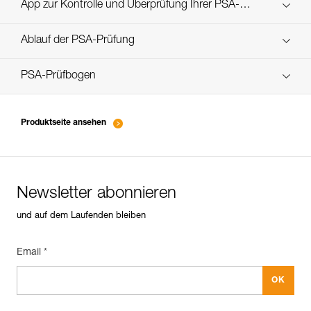
Technical Notice
App zur Kontrolle und Überprüfung Ihrer PSA-
Entdecken Sie ePPEcentre
Bestände
Ablauf der PSA-Prüfung
verif-EPI-poulies-procedure-DE
PSA-Prüfbogen
verif-EPI-poulies-suivi-DE
Produktseite ansehen
Newsletter abonnieren
und auf dem Laufenden bleiben
Email *