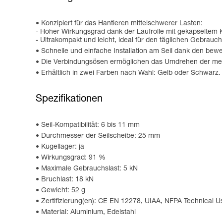
Konzipiert für das Hantieren mittelschwerer Lasten:
- Hoher Wirkungsgrad dank der Laufrolle mit gekapseltem 
- Ultrakompakt und leicht, ideal für den täglichen Gebrauc
Schnelle und einfache Installation am Seil dank den bewe
Die Verbindungsösen ermöglichen das Umdrehen der mei
Erhältlich in zwei Farben nach Wahl: Gelb oder Schwarz.
Spezifikationen
Seil-Kompatibilität: 6 bis 11 mm
Durchmesser der Seilscheibe: 25 mm
Kugellager: ja
Wirkungsgrad: 91 %
Maximale Gebrauchslast: 5 kN
Bruchlast: 18 kN
Gewicht: 52 g
Zertifizierung(en): CE EN 12278, UIAA, NFPA Technical U
Material: Aluminium, Edelstahl