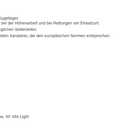
Kugellager.
h bei der Höhenarbeit und bei Rettungen am Einsatzort.
glichen Seitenteilen.
sten Karabiner, die den europäischen Normen entsprechen.
se, XF 494 Light