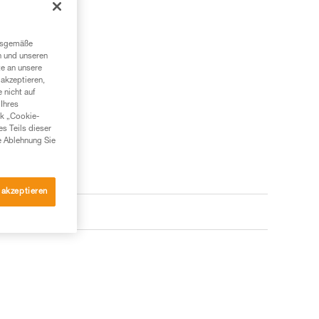
ngsgemäße
n und unseren
te an unsere
akzeptieren,
 nicht auf
Ihres
nk „Cookie-
es Teils dieser
e Ablehnung Sie
 akzeptieren