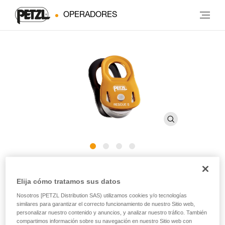
OPERADORES
RESCUE S
Elija cómo tratamos sus datos
Nosotros [PETZL Distribution SAS) utilizamos cookies y/o tecnologías
Polea ligera y ultracompacta de alto rendimiento
similares para garantizar el correcto funcionamiento de nuestro Sitio web,
personalizar nuestro contenido y anuncios, y analizar nuestro tráfico. También
La polea RESCUE S está destinada a los profesionales de
compartimos información sobre su navegación en nuestro Sitio web con