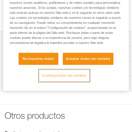
los trabajos en altura, así como a la colocación de un
nuestros socios analíticos, publicitarios y de redes sociales para personalizar
sistema de rescate. Ultracompacta y ligera con un alto
nuestros anuncios. Si los acepta, nuestras cookies y/o tecnologías similares
solo estarán activas en nuestro Sitio web y no le seguirán en otros sitios web.
rendimiento, está diseñada para la manipulación de cargas
Las cookies y/o tecnologías similares de nuestros socios le seguirán a través
intermedias.
de su navegación. Puede retirar su consentimiento en cualquier momento
haciendo clic en el enlace "Configuración de cookies", proporcionado en la
parte inferior de la página del Sitio web. Rechazar todas o parte de estas
cookies puede afectar a su experiencia de usuario, pero bajo ninguna
Descripción
circunstancia tal negativa le impedirá acceder a nuestro Sitio web.
Diseñada para la manipulación de cargas intermedias:
Características técnicas
- Alto rendimiento asegurado por la roldana montada en
Rechazarlas todas
Aceptar todas las cookies
un rodamiento de bolas estanco.
Compatibilidad de la cuerda: 6 a 11 mm
Información técnica
- Ultracompacta y ligera, ideal para utilizaciones
Diámetro de la roldana: 25 mm
cotidianas durante los trabajos en altura y de rescate.
Configuración de cookies
Ficha técnica
Rodamiento de bolas: sí
Colocación rápida y fácil de la cuerda gracias a las placas
Inspección
Descargar el pdf technical-notice-POULIES-2
laterales móviles.
Rendimiento: 91 %
Declaración de conformidad
Procedimiento de revisión del EPI
Orificios de conexión que permiten el volteo de la mayoría
Descargar el pdf UE-Declaration-P050AA0X-RESCUE S
Carga de utilización máxima: 5 kN
Descargar el pdf verif-EPI-poulies-procedure-ES
de mosquetones que cumplen con las normas europeas.
FAQ
Carga de rotura: 18 kN
Ficha de seguimiento del EPI
Disponible en dos colores para escoger: amarillo o negro.
FAQ
Otros productos
Peso: 52 g
Descargar el pdf verif-EPI-poulies-suivi-ES
Certificaciones: CE EN 12278, UIAA, NFPA Technical Use,
Ver todo el contenido técnico
XF 494 Light