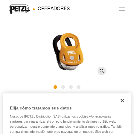
OPERADORES
RESCUE S
Elija cómo tratamos sus datos
Nosotros [PETZL Distribution SAS) utilizamos cookies y/o tecnologías
Polea ligera y ultracompacta de alto rendimiento
similares para garantizar el correcto funcionamiento de nuestro Sitio web,
personalizar nuestro contenido y anuncios, y analizar nuestro tráfico. También
La polea RESCUE S está destinada a los profesionales de
compartimos información sobre su navegación en nuestro Sitio web con