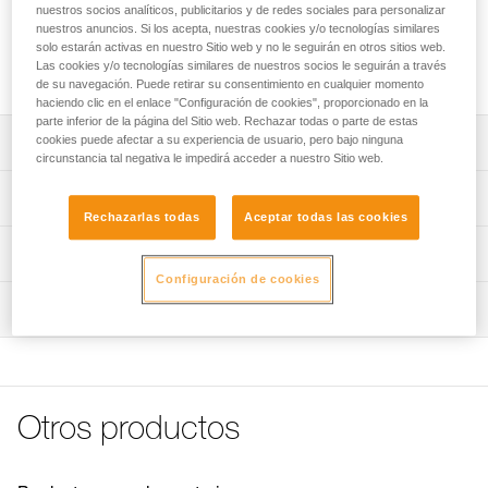
los trabajos en altura, así como a la colocación de un
nuestros socios analíticos, publicitarios y de redes sociales para personalizar
sistema de rescate. Ultracompacta y ligera con un alto
nuestros anuncios. Si los acepta, nuestras cookies y/o tecnologías similares
solo estarán activas en nuestro Sitio web y no le seguirán en otros sitios web.
rendimiento, está diseñada para la manipulación de cargas
Las cookies y/o tecnologías similares de nuestros socios le seguirán a través
intermedias.
de su navegación. Puede retirar su consentimiento en cualquier momento
haciendo clic en el enlace "Configuración de cookies", proporcionado en la
parte inferior de la página del Sitio web. Rechazar todas o parte de estas
cookies puede afectar a su experiencia de usuario, pero bajo ninguna
Descripción
circunstancia tal negativa le impedirá acceder a nuestro Sitio web.
Diseñada para la manipulación de cargas intermedias:
Características técnicas
- Alto rendimiento asegurado por la roldana montada en
Rechazarlas todas
Aceptar todas las cookies
un rodamiento de bolas estanco.
Compatibilidad de la cuerda: 6 a 11 mm
Información técnica
- Ultracompacta y ligera, ideal para utilizaciones
Diámetro de la roldana: 25 mm
cotidianas durante los trabajos en altura y de rescate.
Configuración de cookies
Ficha técnica
Rodamiento de bolas: sí
Colocación rápida y fácil de la cuerda gracias a las placas
Inspección
Descargar el pdf technical-notice-POULIES-2
laterales móviles.
Rendimiento: 91 %
Declaración de conformidad
Procedimiento de revisión del EPI
Orificios de conexión que permiten el volteo de la mayoría
Descargar el pdf UE-Declaration-P050AA0X-RESCUE S
Carga de utilización máxima: 5 kN
Descargar el pdf verif-EPI-poulies-procedure-ES
de mosquetones que cumplen con las normas europeas.
FAQ
Carga de rotura: 18 kN
Ficha de seguimiento del EPI
Disponible en dos colores para escoger: amarillo o negro.
FAQ
Otros productos
Peso: 52 g
Descargar el pdf verif-EPI-poulies-suivi-ES
Certificaciones: CE EN 12278, UIAA, NFPA Technical Use,
Ver todo el contenido técnico
XF 494 Light