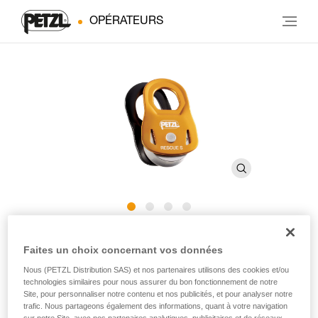
OPÉRATEURS
RESCUE S
Faites un choix concernant vos données
Nous (PETZL Distribution SAS) et nos partenaires utilisons des cookies et/ou
Poulie légère et ultra compacte à haut rendement
technologies similaires pour nous assurer du bon fonctionnement de notre
Site, pour personnaliser notre contenu et nos publicités, et pour analyser notre
trafic. Nous partageons également des informations, quant à votre navigation
La poulie RESCUE S est destinée aux professionnels des