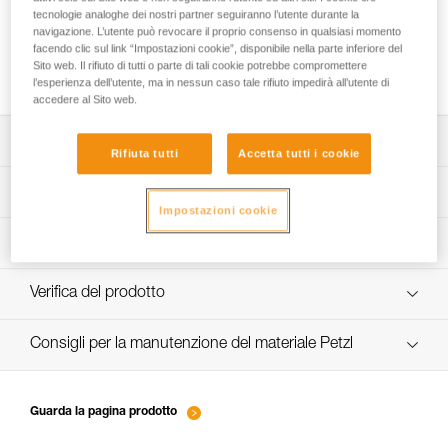
tecnologie analoghe dei nostri partner seguiranno l’utente durante la
navigazione. L’utente può revocare il proprio consenso in qualsiasi momento
facendo clic sul link “Impostazioni cookie”, disponibile nella parte inferiore del
Tecnica di assicurazione: recuperare corda
Sito web. Il rifiuto di tutti o parte di tali cookie potrebbe compromettere
l’esperienza dell’utente, ma in nessun caso tale rifiuto impedirà all’utente di
accedere al Sito web.
Scarica la scheda tecnica (PDF)
Rifiuta tutti
Accetta tutti i cookie
Technical Notice
App per il controllo e la manutenzione dei DPI
Impostazioni cookie
scopri ePPEcentre
Procedura di verifica del DPI
verif-EPI-assureur-procedure-IT
Verifica del prodotto
verif-EPI-assureur-suivi-IT
Consigli per la manutenzione del materiale Petzl
entretien-assureurs-descendeurs_IT
Guarda la pagina prodotto