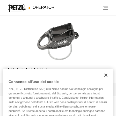
OPERATORI
REVERSO®
Consenso all'uso dei cookie
Noi (PETZL Distribution SAS) utilizziamo cookie e/o tecnologie analoghe per
Tutti i consigli tecnici
1
Filtro
garantire il corretto funzionamento del Sito web, per personalizzare i nostri
contenuti e annunci e analizzare il traffico. Condividiamo, inoltre, informazioni
sulla navigazione dell’utente sul Sito web con i nostri partner di servizi di analisi
dei dati, pubblicitari e di social media al fine di personalizzare le nostre
pubblicità. Se l’utente accetta, i nostri cookie e/o tecnologie analoghe saranno
attivi solo sul Sito web e non seguiranno l’utente su altri siti. I cookie e/o