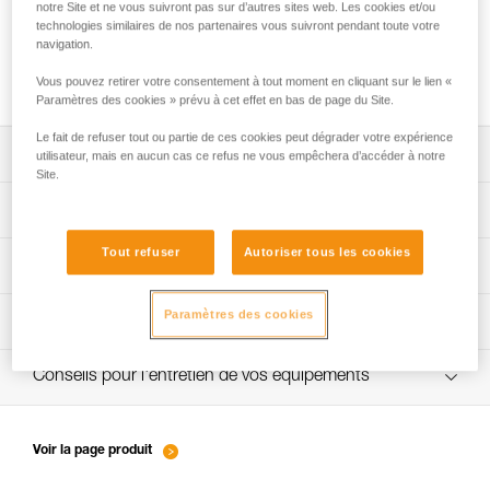
notre Site et ne vous suivront pas sur d’autres sites web. Les cookies et/ou
technologies similaires de nos partenaires vous suivront pendant toute votre
navigation.
Gestuelle d’assurage : avaler le mou
Vous pouvez retirer votre consentement à tout moment en cliquant sur le lien «
Paramètres des cookies » prévu à cet effet en bas de page du Site.
Le fait de refuser tout ou partie de ces cookies peut dégrader votre expérience
Télécharger la notice technique (PDF)
utilisateur, mais en aucun cas ce refus ne vous empêchera d’accéder à notre
Site.
Technical Notice
App pour contrôler et suivre vos EPI
Tout refuser
Autoriser tous les cookies
découvrez ePPEcentre
Procédure de vérification EPI
Paramètres des cookies
verif-EPI-assureur-procedure-FR
Fiche de suivi EPI
verif-EPI-assureur-suivi-FR
Conseils pour l'entretien de vos équipements
entretien-assureurs-descendeurs_FR
Voir la page produit