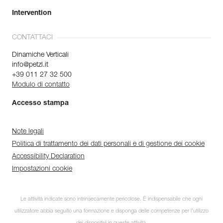
Intervention
CONTATTACI
Dinamiche Verticali
info@petzl.it
+39 011 27 32 500
Modulo di contatto
Accesso stampa
Note legali
Politica di trattamento dei dati personali e di gestione dei cookie
Accessibility Declaration
Impostazioni cookie
Le attività indicate sono intrinsecamente pericolose. È indispensabile che ogni
utilizzatore abbia seguito una formazione e disponga delle competenze per l’utilizzo