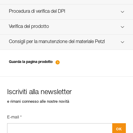
scopri ePPEcentre
Procedura di verifica del DPI
verif-EPI-casques-PRO-procedure-IT
Verifica del prodotto
verif-EPI-casque-PRO-suivi-IT
Consigli per la manutenzione del materiale Petzl
entretien-casques-IT
Guarda la pagina prodotto
Iscriviti alla newsletter
e rimani connesso alle nostre novità
E-mail *