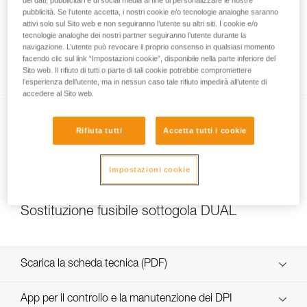
dei dati, pubblicitari e di social media al fine di personalizzare le nostre
pubblicità. Se l’utente accetta, i nostri cookie e/o tecnologie analoghe saranno
attivi solo sul Sito web e non seguiranno l’utente su altri siti. I cookie e/o
tecnologie analoghe dei nostri partner seguiranno l’utente durante la
Quale resistenza scegliere per il sottogola
navigazione. L’utente può revocare il proprio consenso in qualsiasi momento
facendo clic sul link “Impostazioni cookie”, disponibile nella parte inferiore del
DUAL?
Sito web. Il rifiuto di tutti o parte di tali cookie potrebbe compromettere
l’esperienza dell’utente, ma in nessun caso tale rifiuto impedirà all’utente di
accedere al Sito web.
Rifiuta tutti
Accetta tutti i cookie
Impostazioni cookie
NEW
Sostituzione fusibile sottogola DUAL
Scarica la scheda tecnica (PDF)
Technical Notice
App per il controllo e la manutenzione dei DPI