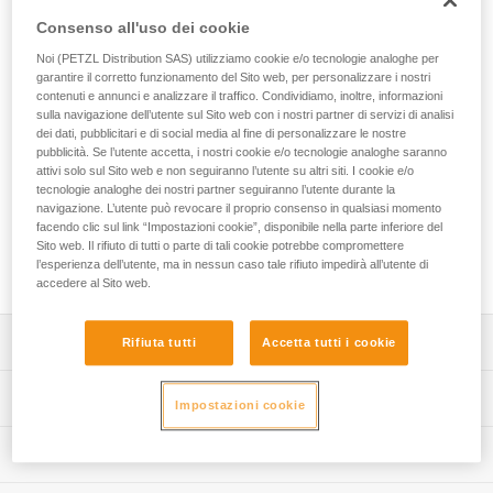
Dotato di un bloccante ADJUST, JOKO ADJUST CUSTOM è
Consenso all'uso dei cookie
un cordino in corda regolabile e interamente
personalizzabile, destinato ai parchi avventura. Semplice da
Noi (PETZL Distribution SAS) utilizziamo cookie e/o tecnologie analoghe per
utilizzare, consente di collegare il dispositivo di collegamento
garantire il corretto funzionamento del Sito web, per personalizzare i nostri
mobile all’imbracatura e può essere regolato secondo la
contenuti e annunci e analizzare il traffico. Condividiamo, inoltre, informazioni
sulla navigazione dell’utente sul Sito web con i nostri partner di servizi di analisi
taglia dell’utilizzatore. Le sue estremità sono dotate di una
dei dati, pubblicitari e di social media al fine di personalizzare le nostre
guaina in plastica che consente di proteggere le cuciture
pubblicità. Se l’utente accetta, i nostri cookie e/o tecnologie analoghe saranno
dall’abrasione. Il servizio Petzl Custom consente di
attivi solo sul Sito web e non seguiranno l’utente su altri siti. I cookie e/o
personalizzare il cordino scegliendo la versione, singola o
tecnologie analoghe dei nostri partner seguiranno l’utente durante la
doppia, il colore e la lunghezza. Offre la possibilità di
navigazione. L’utente può revocare il proprio consenso in qualsiasi momento
scegliere il tipo di terminazione e il tipo di collegamento
facendo clic sul link “Impostazioni cookie”, disponibile nella parte inferiore del
Sito web. Il rifiuto di tutti o parte di tali cookie potrebbe compromettere
all’imbracatura. È possibile preinstallare delle carrucole
l’esperienza dell’utente, ma in nessun caso tale rifiuto impedirà all’utente di
TRAC e dei connettori per una soluzione pronta all’uso.
accedere al Sito web.
Descrizione
Rifiuta tutti
Accetta tutti i cookie
Cordino in corda di facile utilizzo e resistente progettato
Specifiche tecniche
Impostazioni cookie
per i parchi avventura:
- consente di collegare il dispositivo di collegamento
Materiali: poliestere, poliuretano termoplastico (TPU)
Informazioni tecniche
mobile all’imbracatura,
Certificazione(i): CE EN 17109, UKCA
- lunghezza regolabile, grazie al bloccante ADJUST, per
Libretto d'uso