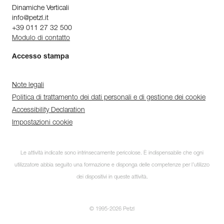
Dinamiche Verticali
info@petzl.it
+39 011 27 32 500
Modulo di contatto
Accesso stampa
Note legali
Politica di trattamento dei dati personali e di gestione dei cookie
Accessibility Declaration
Impostazioni cookie
Le attività indicate sono intrinsecamente pericolose. È indispensabile che ogni
utilizzatore abbia seguito una formazione e disponga delle competenze per l’utilizzo
dei dispositivi in queste attività.
© 1995-2026 Petzl