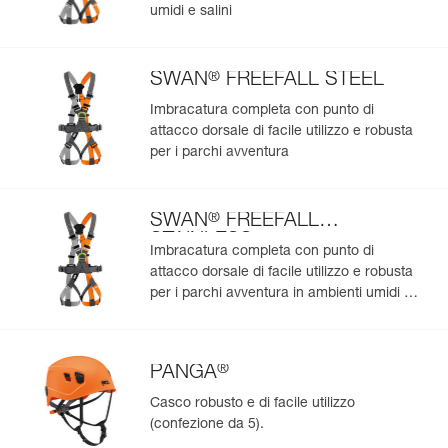
umidi e salini
Aggiungi un prodotto Petzl semplicemente scansionando il
servizio commerciale.
suo datamatrix: tutte le informazioni sul prodotto saranno
compilate automaticamente.
®
SWAN
FREEFALL STEEL
Importa ed esporta facilmente i dati dei tuoi DPI esistenti.
Visualizza lo storico di un prodotto dalla sua data di
Imbracatura completa con punto di
produzione.
attacco dorsale di facile utilizzo e robusta
per i parchi avventura
Per saperne di più
®
SWAN
FREEFALL
STAINLESS
Imbracatura completa con punto di
attacco dorsale di facile utilizzo e robusta
per i parchi avventura in ambienti umidi e
salini
®
PANGA
Casco robusto e di facile utilizzo
(confezione da 5).