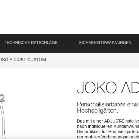
TECHNISCHE RATSCHLÄGE
SICHERHEITSWARNUNGEN
OKO ADJUST CUSTOM
JOKO A
Personalisierbares eins
Hochseilgärten.
Das mit einer ADJUST-Einstell
nach individuellen Kundenwünsc
Dynamikseil für Hochseilgärten
der mobilen Verbindungseinrich