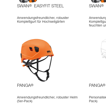
SWAN
®
EASYFIT STEEL
SWAN
®
Anwendungsfreundlicher, robuster
Anwendungs
Komplettgurt für Hochseilgärten
Komplettgur
feuchten u
PANGA
®
PANGA
®
Anwendungsfreundlicher, robuster Helm
Personalis
(5er-Pack)
Pack)