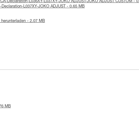
 UKCA-Declaration-L036XY-L037XY-JOKO ADJUST-JOKO ADJUST CUSTOM - 0
E-Declaration-L037XY-JOKO ADJUST - 0.65 MB
herunterladen - 2.07 MB
.76 MB