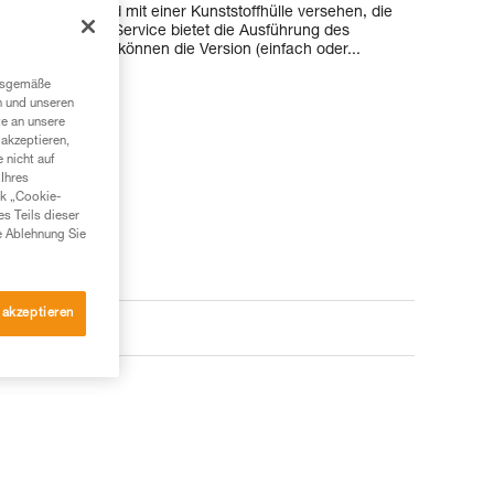
Die Enden sind mit einer Kunststoffhülle versehen, die
Der Petzl Custom Service bietet die Ausführung des
nwunsch an. Es können die Version (einfach oder...
ngsgemäße
n und unseren
te an unsere
akzeptieren,
 nicht auf
Ihres
nk „Cookie-
es Teils dieser
e Ablehnung Sie
 akzeptieren