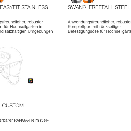
EASYFIT STAINLESS
SWAN
®
FREEFALL STEEL
freundlicher, robuster
Anwendungsfreundlicher, robuste
t für Hochseilgärten in
Komplettgurt mit rückseitiger
nd salzhaltigen Umgebungen
Befestigungsöse für Hochseilgärt
CUSTOM
ierbarer PANGA-Helm (5er-