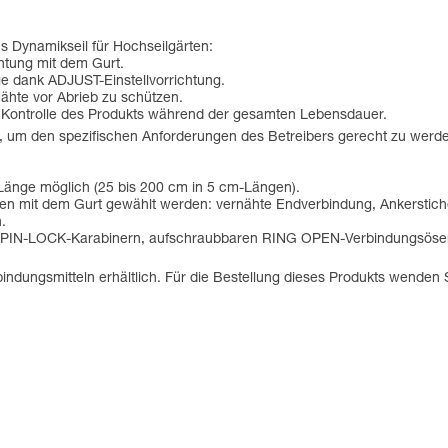
s Dynamikseil für Hochseilgärten:
htung mit dem Gurt.
 dank ADJUST-Einstellvorrichtung.
ähte vor Abrieb zu schützen.
die Kontrolle des Produkts während der gesamten Lebensdauer.
 um den spezifischen Anforderungen des Betreibers gerecht zu werd
 Länge möglich (25 bis 200 cm in 5 cm-Längen).
en mit dem Gurt gewählt werden: vernähte Endverbindung, Ankerstiche
.
 Am'D PIN-LOCK-Karabinern, aufschraubbaren RING OPEN-Verbindungsös
indungsmitteln erhältlich. Für die Bestellung dieses Produkts wenden S