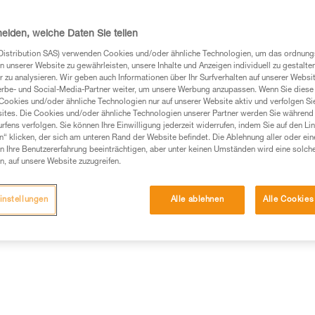
anwendenden Person anpassen. 
die Nähte vor Abrieb schützt. 
Verbindungsmittels nach Kunde
heiden, welche Daten Sie teilen
Weiterlesen
Distribution SAS) verwenden Cookies und/oder ähnliche Technologien, um das ordnu
n unserer Website zu gewährleisten, unsere Inhalte und Anzeigen individuell zu gestalte
 zu analysieren. Wir geben auch Informationen über Ihr Surfverhalten auf unserer Websi
Einen Händler finden
erbe- und Social-Media-Partner weiter, um unsere Werbung anzupassen. Wenn Sie diese 
Cookies und/oder ähnliche Technologien nur auf unserer Website aktiv und verfolgen Sie
ites. Die Cookies und/oder ähnliche Technologien unserer Partner werden Sie während 
fens verfolgen. Sie können Ihre Einwilligung jederzeit widerrufen, indem Sie auf den Li
n“ klicken, der sich am unteren Rand der Website befindet. Die Ablehnung aller oder ein
 Ihre Benutzererfahrung beeinträchtigen, aber unter keinen Umständen wird eine solch
n, auf unsere Website zuzugreifen.
instellungen
Alle ablehnen
Alle Cookies
Weitere Produkte
mationen
Wartung