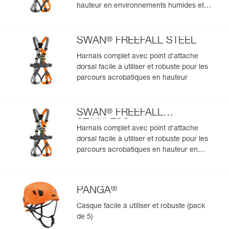
hauteur en environnements humides et
longes minimum. Pour commander ce produit,
Ajoutez un produit Petzl en scannant simplement son
salins
rapprochez-vous de votre commercial.
datamatrix : toutes les informations relatives au produit
s'afficheront automatiquement.
®
SWAN
FREEFALL STEEL
Importez et exportez facilement vos données EPI
Harnais complet avec point d'attache
existantes.
dorsal facile à utiliser et robuste pour les
Voir l'historique d'un produit à partir de sa date de
parcours acrobatiques en hauteur
fabrication.
®
SWAN
FREEFALL
En savoir plus
STAINLESS
Harnais complet avec point d'attache
dorsal facile à utiliser et robuste pour les
parcours acrobatiques en hauteur en
environnements humides et salins
®
PANGA
Casque facile à utiliser et robuste (pack
de 5)