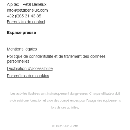
Alpitec - Petzl Benelux
info@petzlbenelux.com
+32 (0)85 31 43 85
Formulaire de contact
Espace presse
Mentions légales
Politique de confidentialité et de traitement des données
personnelles
Déclaration d'accessibilité
Paramètres des cookies
Les activités illustrées sont intrinsèquement dangereuses. Chaque utilisateur doit
avoir suivi une formation et avoir des compétences pour l’usage des équipements
lors de ces activités.
© 1995-2026 Petzl