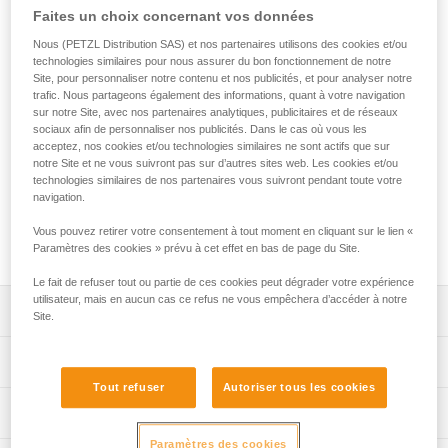
Dotée d'un bloqueur ADJUST, JOKO ADJUST CUSTOM est
Faites un choix concernant vos données
une longe en corde réglable et entièrement personnalisable,
destinée aux parcours acrobatiques en hauteur. Facile à
Nous (PETZL Distribution SAS) et nos partenaires utilisons des cookies et/ou
technologies similaires pour nous assurer du bon fonctionnement de notre
utiliser, elle permet de relier le dispositif de connexion mobile
Site, pour personnaliser notre contenu et nos publicités, et pour analyser notre
au harnais et elle peut être ajustée à la taille de l'utilisateur.
trafic. Nous partageons également des informations, quant à votre navigation
Ses extrémités sont équipées d'une gaine plastique
sur notre Site, avec nos partenaires analytiques, publicitaires et de réseaux
permettant de protéger les coutures de l'abrasion. Le
sociaux afin de personnaliser nos publicités. Dans le cas où vous les
service Petzl Custom permet de personnaliser la longe en
acceptez, nos cookies et/ou technologies similaires ne sont actifs que sur
notre Site et ne vous suivront pas sur d’autres sites web. Les cookies et/ou
choisissant la version, simple ou double, la couleur et la
technologies similaires de nos partenaires vous suivront pendant toute votre
longueur. Il offre la possibilité de choisir le type de
navigation.
terminaisons et le type de connexions au harnais. Des
poulies TRAC et des connecteurs peuvent être pré-installés
Vous pouvez retirer votre consentement à tout moment en cliquant sur le lien «
pour une solution prête à l'emploi.
Paramètres des cookies » prévu à cet effet en bas de page du Site.
Le fait de refuser tout ou partie de ces cookies peut dégrader votre expérience
utilisateur, mais en aucun cas ce refus ne vous empêchera d’accéder à notre
Descriptif
Site.
Longe en corde facile à utiliser et durable conçue pour les
Spécifications techniques
parcours acrobatiques en hauteur :
Tout refuser
Autoriser tous les cookies
- permet de relier le dispositif de connexion mobile au
Matière(s): polyester, polyuréthane thermoplastique (TPU)
Informations techniques
harnais,
Certification(s): CE EN 17109, UKCA
- longueur réglable, grâce au bloqueur ADJUST, pour être
Paramètres des cookies
Notice