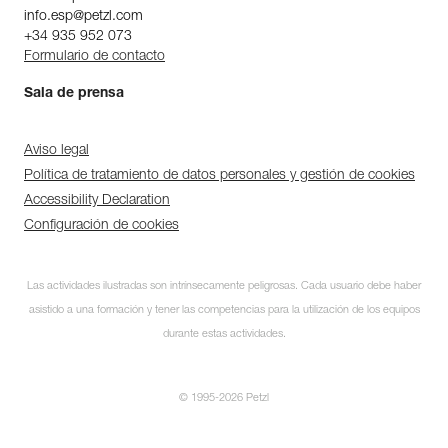
info.esp@petzl.com
+34 935 952 073
Formulario de contacto
Sala de prensa
Aviso legal
Política de tratamiento de datos personales y gestión de cookies
Accessibility Declaration
Configuración de cookies
Las actividades ilustradas son intrínsecamente peligrosas. Cada usuario debe haber
asistido a una formación y tener las competencias para la utilización de los equipos
durante estas actividades.
© 1995-2026 Petzl