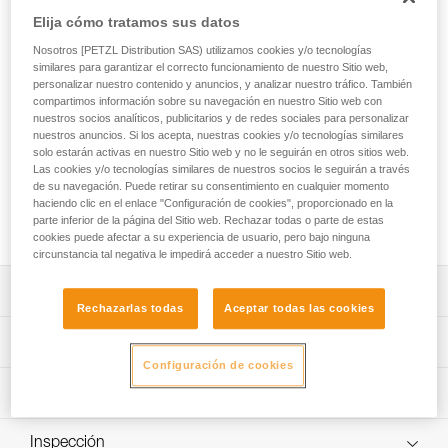
Provisto de un bloqueador ADJUST, el JOKO ADJUST
Elija cómo tratamos sus datos
CUSTOM es un elemento de amarre de cuerda regulable y
completamente personalizable, destinado a los recorridos
Nosotros [PETZL Distribution SAS) utilizamos cookies y/o tecnologías
acrobáticos en altura. Fácil de utilizar, permite unir el
similares para garantizar el correcto funcionamiento de nuestro Sitio web,
personalizar nuestro contenido y anuncios, y analizar nuestro tráfico. También
dispositivo de conexión móvil al arnés y ajustar a la talla del
compartimos información sobre su navegación en nuestro Sitio web con
usuario. Sus puntas están equipadas con una funda plástica
nuestros socios analíticos, publicitarios y de redes sociales para personalizar
que permite proteger las costuras de la abrasión. El servicio
nuestros anuncios. Si los acepta, nuestras cookies y/o tecnologías similares
Petzl Custom permite personalizar el elemento de amarre
solo estarán activas en nuestro Sitio web y no le seguirán en otros sitios web.
escogiendo la versión simple o doble, el color y la longitud.
Las cookies y/o tecnologías similares de nuestros socios le seguirán a través
Permite elegir el tipo de terminales y el tipo de conexión al
de su navegación. Puede retirar su consentimiento en cualquier momento
haciendo clic en el enlace "Configuración de cookies", proporcionado en la
arnés. Se pueden preinstalar poleas TRAC y conectores
parte inferior de la página del Sitio web. Rechazar todas o parte de estas
para una solución lista para utilizar.
cookies puede afectar a su experiencia de usuario, pero bajo ninguna
circunstancia tal negativa le impedirá acceder a nuestro Sitio web.
Descripción
Rechazarlas todas
Aceptar todas las cookies
Elemento de amarre de cuerda fácil de utilizar y duradero
Características técnicas
diseñado para los recorridos acrobáticos en altura:
Configuración de cookies
- Permite unir el dispositivo de conexión móvil al arnés.
Materiales: Poliéster y poliuretano termoplástico (TPU)
Información técnica
- Longitud regulable, gracias al bloqueador ADJUST, para
Certificaciones: CE EN 17109, UKCA
ajustarse a la talla del usuario.
Ficha técnica
- Puntas equipadas con una funda plástica para proteger
Inspección
Características por referencia
Descargar el pdf technical-notice-JOKO-JOKO-ADJUST-