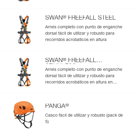
Para añadir un producto de Petzl, basta con escanear su
datamatrix. Toda la información relativa al producto se
cargará automáticamente.
®
SWAN
FREEFALL STEEL
Importe y exporte de forma sencilla los datos de sus EPI.
Arnés completo con punto de enganche
Consulte el historial de un producto desde su fecha de
dorsal fácil de utilizar y robusto para
fabricación.
recorridos acrobáticos en altura
Más información
®
SWAN
FREEFALL
STAINLESS
Arnés completo con punto de enganche
dorsal fácil de utilizar y robusto para
recorridos acrobáticos en altura en
ambientes húmedos y salinos
®
PANGA
Casco fácil de utilizar y robusto (pack de
5)