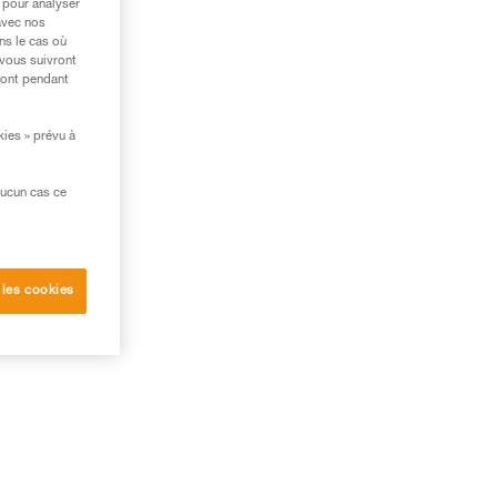
 pour analyser
avec nos
ns le cas où
 vous suivront
ront pendant
kies » prévu à
aucun cas ce
 les cookies