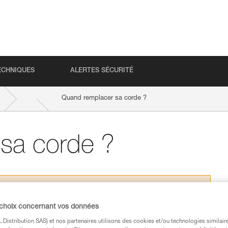
ECHNIQUES
ALERTES SÉCURITÉ
Quand remplacer sa corde ?
sa corde ?
 choix concernant vos données
s des produits utilisés dans ce conseil avant de le
Distribution SAS) et nos partenaires utilisons des cookies et/ou technologies similai
formations de la notice technique pour pouvoir