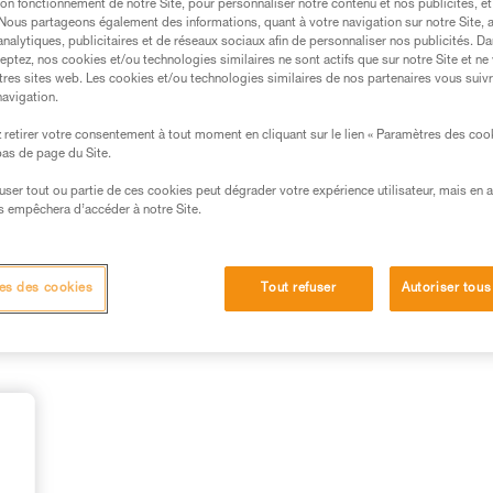
on fonctionnement de notre Site, pour personnaliser notre contenu et nos publicités, et
.
. Nous partageons également des informations, quant à votre navigation sur notre Site, 
analytiques, publicitaires et de réseaux sociaux afin de personnaliser nos publicités. Da
ormation et un entraînement spécifique. Validez avec
eptez, nos cookies et/ou technologies similaires ne sont actifs que sur notre Site et ne
 manipulation, seul, en toute sécurité, avant de la
tres sites web. Les cookies et/ou technologies similaires de nos partenaires vous suiv
navigation.
iées à votre activité. Il peut en exister d’autres que
retirer votre consentement à tout moment en cliquant sur le lien « Paramètres des coo
 bas de page du Site.
efuser tout ou partie de ces cookies peut dégrader votre expérience utilisateur, mais en 
s empêchera d’accéder à notre Site.
).
es des cookies
Tout refuser
Autoriser tous