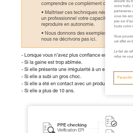
assurer du b
comprendre ce complément d’informations
notre trafic
partenaires 
Maîtriser ces techniques nécessite une f
vous les acc
un professionnel votre capacité à refaire la
pas sur d’au
reproduire en autonomie.
toute votre 
Nous donnons des exemples de techniques l
Vous pouvez 
nous ne décrivons pas ici.
cet effet en
Le fait de r
- Lorsque vous n’avez plus confiance en elle.
refus ne vou
- Si la gaine est trop abîmée.
- Si elle présente une irrégularité à un endroit (hernie
- Si elle a subi un gros choc.
Paramètr
- Si elle a été en contact avec un produit chimique.
- Si elle a plus de 10 ans.