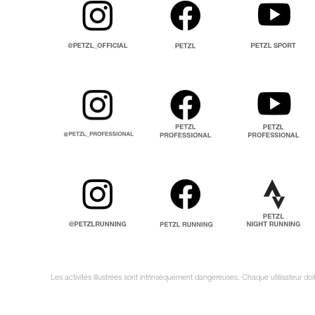
Les activités illustrées sont intrinsèquement dangereuses. Chaque utilisateur do