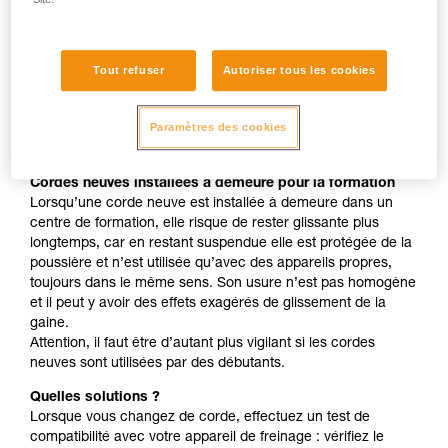
à dents " comme ASAP, MICRO TRAXION, ASCENSION,
BASIC, PRO TRAXION sont identiques sur corde neuve
ou usée.
Tout refuser
Autoriser tous les cookies
Corde neuve utilisée avec vos appareils habituels
Lorsque vous avez l’habitude du fonctionnement d’un couple
Paramètres des cookies
corde + appareil de freinage, le changement de corde peut
être déroutant, surtout si votre appareil est déjà un peu usé.
Cordes neuves installées à demeure pour la formation
Lorsqu’une corde neuve est installée à demeure dans un
centre de formation, elle risque de rester glissante plus
longtemps, car en restant suspendue elle est protégée de la
poussière et n’est utilisée qu’avec des appareils propres,
toujours dans le même sens. Son usure n’est pas homogène
et il peut y avoir des effets exagérés de glissement de la
gaine.
Attention, il faut être d’autant plus vigilant si les cordes
neuves sont utilisées par des débutants.
Quelles solutions ?
Lorsque vous changez de corde, effectuez un test de
compatibilité avec votre appareil de freinage : vérifiez le