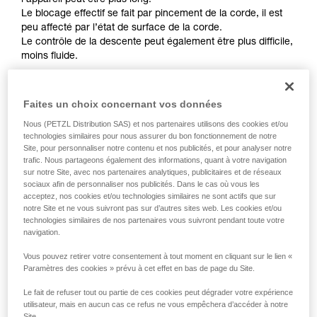
l’appareil peut être plus long.
de la reproduire en autonomie.
Le blocage effectif se fait par pincement de la corde, il est
Nous donnons des exemples de techniques
peu affecté par l’état de surface de la corde.
liées à votre activité. Il peut en exister d’autres
Le contrôle de la descente peut également être plus difficile,
que nous ne décrivons pas ici.
moins fluide.
Sur les appareils de freinage sans blocage comme
Faites un choix concernant vos données
REVERSO, PIRANA ou SIMPLE, il faudra serrer d’autant plus
la corde avec la main et moins compter sur l’aide de
Nous (PETZL Distribution SAS) et nos partenaires utilisons des cookies et/ou
l’appareil pour ralentir la descente ou arrêter la chute. Un
technologies similaires pour nous assurer du bon fonctionnement de notre
Site, pour personnaliser notre contenu et nos publicités, et pour analyser notre
mauvais choix de diamètre de corde, une mauvaise
trafic. Nous partageons également des informations, quant à votre navigation
installation dans l’appareil ou tout simplement le manque de
sur notre Site, avec nos partenaires analytiques, publicitaires et de réseaux
vigilance pourront devenir critiques plus rapidement sur
sociaux afin de personnaliser nos publicités. Dans le cas où vous les
corde neuve.
acceptez, nos cookies et/ou technologies similaires ne sont actifs que sur
notre Site et ne vous suivront pas sur d’autres sites web. Les cookies et/ou
technologies similaires de nos partenaires vous suivront pendant toute votre
navigation.
Vous pouvez retirer votre consentement à tout moment en cliquant sur le lien «
Paramètres des cookies » prévu à cet effet en bas de page du Site.
Remarque :
Le fait de refuser tout ou partie de ces cookies peut dégrader votre expérience
utilisateur, mais en aucun cas ce refus ne vous empêchera d’accéder à notre
Les performances de blocage des appareils à gâchette "
Site.