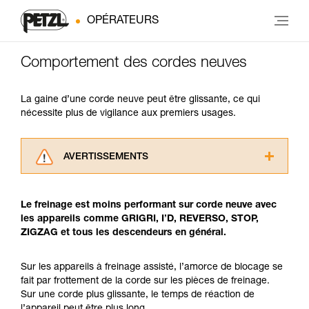
OPÉRATEURS
Comportement des cordes neuves
La gaine d’une corde neuve peut être glissante, ce qui
nécessite plus de vigilance aux premiers usages.
AVERTISSEMENTS
Lisez attentivement les notices techniques des
produits utilisés dans ce conseil avant de le
Le freinage est moins performant sur corde neuve avec
consulter. Vous devez avoir compris les
les appareils comme GRIGRI, I’D, REVERSO, STOP,
informations de la notice technique pour
ZIGZAG et tous les descendeurs en général.
pouvoir comprendre ce complément
d’informations.
Maîtriser ces techniques nécessite une
Sur les appareils à freinage assisté, l’amorce de blocage se
formation et un entraînement spécifique. Validez
fait par frottement de la corde sur les pièces de freinage.
avec un professionnel votre capacité à refaire
Sur une corde plus glissante, le temps de réaction de
la manipulation, seul, en toute sécurité, avant