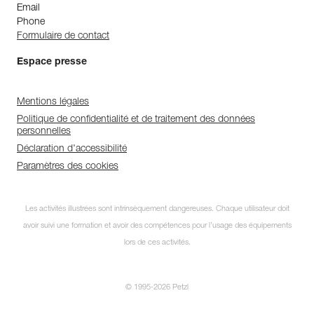
Email
Phone
Formulaire de contact
Espace presse
Mentions légales
Politique de confidentialité et de traitement des données
personnelles
Déclaration d'accessibilité
Paramètres des cookies
Les activités illustrées sont intrinsèquement dangereuses. Chaque utilisateur doit
avoir suivi une formation et avoir des compétences pour l’usage des équipements
lors de ces activités.
© 1995-2026 Petzl