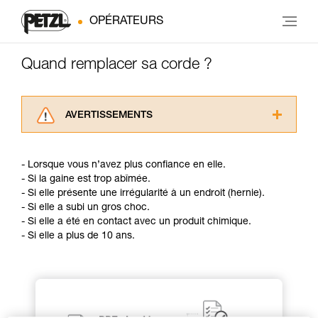
OPÉRATEURS
Quand remplacer sa corde ?
AVERTISSEMENTS
Lisez attentivement les notices techniques des
produits utilisés dans ce conseil avant de le
- Lorsque vous n’avez plus confiance en elle.
consulter. Vous devez avoir compris les
- Si la gaine est trop abîmée.
informations de la notice technique pour
- Si elle présente une irrégularité à un endroit (hernie).
pouvoir comprendre ce complément
- Si elle a subi un gros choc.
d’informations.
- Si elle a été en contact avec un produit chimique.
Maîtriser ces techniques nécessite une
- Si elle a plus de 10 ans.
formation et un entraînement spécifique. Validez
avec un professionnel votre capacité à refaire
la manipulation, seul, en toute sécurité, avant
de la reproduire en autonomie.
Nous donnons des exemples de techniques
liées à votre activité. Il peut en exister d’autres