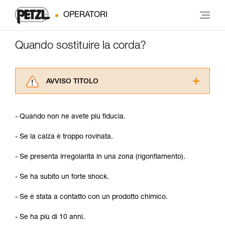
OPERATORI
Quando sostituire la corda?
AVVISO TITOLO
Leggere attentamente le istruzioni tecniche dei
prodotti utilizzati in questo consiglio prima di
- Quando non ne avete più fiducia.
consultarlo. Dovete aver compreso le
informazioni dell’istruzione tecnica per poter
- Se la calza è troppo rovinata.
capire queste ulteriori informazioni.
La padronanza di queste tecniche richiede una
- Se presenta irregolarità in una zona (rigonfiamento).
formazione ed un addestramento specifico.
Verificate con un professionista la vostra
- Se ha subito un forte shock.
capacità di rifare la manovra, da soli, in piena
sicurezza, prima di riprodurla autonomamente.
- Se è stata a contatto con un prodotto chimico.
Forniamo esempi di tecniche relative alla vostra
attività. Ne possono esistere altre che non
- Se ha più di 10 anni.
vengono qui descritte.