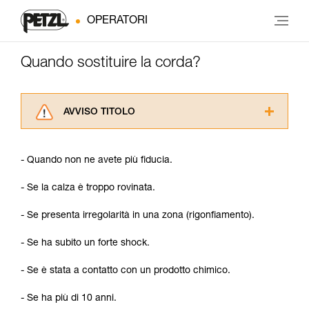
OPERATORI
Quando sostituire la corda?
AVVISO TITOLO
Leggere attentamente le istruzioni tecniche dei
prodotti utilizzati in questo consiglio prima di
- Quando non ne avete più fiducia.
consultarlo. Dovete aver compreso le
informazioni dell’istruzione tecnica per poter
- Se la calza è troppo rovinata.
capire queste ulteriori informazioni.
La padronanza di queste tecniche richiede una
- Se presenta irregolarità in una zona (rigonfiamento).
formazione ed un addestramento specifico.
Verificate con un professionista la vostra
- Se ha subito un forte shock.
capacità di rifare la manovra, da soli, in piena
sicurezza, prima di riprodurla autonomamente.
- Se è stata a contatto con un prodotto chimico.
Forniamo esempi di tecniche relative alla vostra
attività. Ne possono esistere altre che non
- Se ha più di 10 anni.
vengono qui descritte.