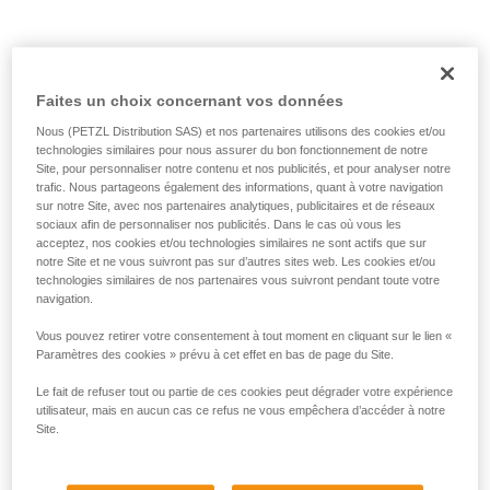
Faites un choix concernant vos données
Corde trop courte.
Nous (PETZL Distribution SAS) et nos partenaires utilisons des cookies et/ou
technologies similaires pour nous assurer du bon fonctionnement de notre
Solution :
faire systématiquement un nœud en bout de
Site, pour personnaliser notre contenu et nos publicités, et pour analyser notre
corde.
trafic. Nous partageons également des informations, quant à votre navigation
sur notre Site, avec nos partenaires analytiques, publicitaires et de réseaux
Et vérifier la longueur des voies sur le topo.
sociaux afin de personnaliser nos publicités. Dans le cas où vous les
acceptez, nos cookies et/ou technologies similaires ne sont actifs que sur
notre Site et ne vous suivront pas sur d’autres sites web. Les cookies et/ou
technologies similaires de nos partenaires vous suivront pendant toute votre
navigation.
Vous pouvez retirer votre consentement à tout moment en cliquant sur le lien «
Paramètres des cookies » prévu à cet effet en bas de page du Site.
Le fait de refuser tout ou partie de ces cookies peut dégrader votre expérience
utilisateur, mais en aucun cas ce refus ne vous empêchera d’accéder à notre
Site.