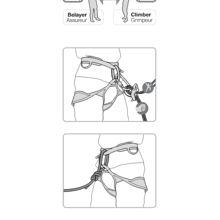
liées à votre activité. Il peut en exister d’autres
que nous ne décrivons pas ici.