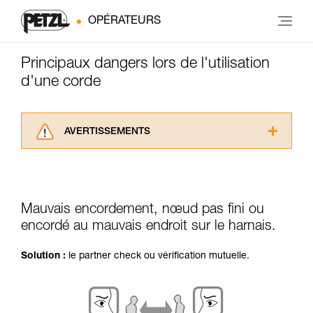
OPÉRATEURS
Principaux dangers lors de l'utilisation
d'une corde
AVERTISSEMENTS
Lisez attentivement les notices techniques des
produits utilisés dans ce conseil avant de le
consulter. Vous devez avoir compris les
informations de la notice technique pour
Mauvais encordement, nœud pas fini ou
pouvoir comprendre ce complément
encordé au mauvais endroit sur le harnais.
d’informations.
Maîtriser ces techniques nécessite une
formation et un entraînement spécifique. Validez
Solution :
le partner check ou vérification mutuelle.
avec un professionnel votre capacité à refaire
la manipulation, seul, en toute sécurité, avant
de la reproduire en autonomie.
Nous donnons des exemples de techniques