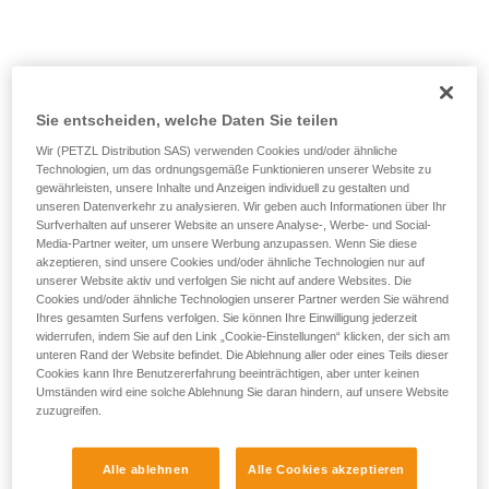
Sie entscheiden, welche Daten Sie teilen
Zu kurzes Seil.
Wir (PETZL Distribution SAS) verwenden Cookies und/oder ähnliche
Technologien, um das ordnungsgemäße Funktionieren unserer Website zu
gewährleisten, unsere Inhalte und Anzeigen individuell zu gestalten und
Lösung:
das Seilende systematisch mit einem Knoten
unseren Datenverkehr zu analysieren. Wir geben auch Informationen über Ihr
versehen.
Surfverhalten auf unserer Website an unsere Analyse-, Werbe- und Social-
Media-Partner weiter, um unsere Werbung anzupassen. Wenn Sie diese
Und die Länge der Routen auf der Karte prüfen.
akzeptieren, sind unsere Cookies und/oder ähnliche Technologien nur auf
unserer Website aktiv und verfolgen Sie nicht auf andere Websites. Die
Cookies und/oder ähnliche Technologien unserer Partner werden Sie während
Ihres gesamten Surfens verfolgen. Sie können Ihre Einwilligung jederzeit
widerrufen, indem Sie auf den Link „Cookie-Einstellungen“ klicken, der sich am
unteren Rand der Website befindet. Die Ablehnung aller oder eines Teils dieser
Cookies kann Ihre Benutzererfahrung beeinträchtigen, aber unter keinen
Umständen wird eine solche Ablehnung Sie daran hindern, auf unsere Website
zuzugreifen.
Alle ablehnen
Alle Cookies akzeptieren