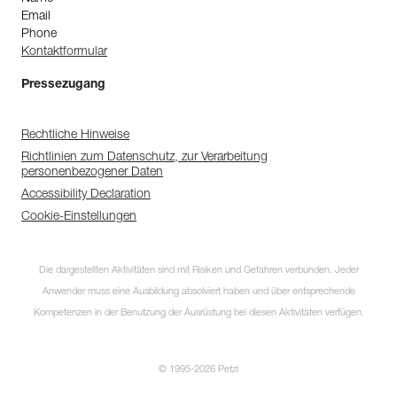
Email
Phone
Kontaktformular
Pressezugang
Rechtliche Hinweise
Richtlinien zum Datenschutz, zur Verarbeitung
personenbezogener Daten
Accessibility Declaration
Cookie-Einstellungen
Die dargestellten Aktivitäten sind mit Risiken und Gefahren verbunden. Jeder
Anwender muss eine Ausbildung absolviert haben und über entsprechende
Kompetenzen in der Benutzung der Ausrüstung bei diesen Aktivitäten verfügen.
© 1995-2026 Petzl