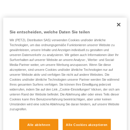
Sie entscheiden, welche Daten Sie teilen
Zu kurzes Seil.
Wir (PETZL Distribution SAS) verwenden Cookies und/oder ähnliche
Technologien, um das ordnungsgemäße Funktionieren unserer Website zu
gewährleisten, unsere Inhalte und Anzeigen individuell zu gestalten und
Lösung:
das Seilende systematisch mit einem Knoten
unseren Datenverkehr zu analysieren. Wir geben auch Informationen über Ihr
versehen.
Surfverhalten auf unserer Website an unsere Analyse-, Werbe- und Social-
Media-Partner weiter, um unsere Werbung anzupassen. Wenn Sie diese
Und die Länge der Routen auf der Karte prüfen.
akzeptieren, sind unsere Cookies und/oder ähnliche Technologien nur auf
unserer Website aktiv und verfolgen Sie nicht auf andere Websites. Die
Cookies und/oder ähnliche Technologien unserer Partner werden Sie während
Ihres gesamten Surfens verfolgen. Sie können Ihre Einwilligung jederzeit
widerrufen, indem Sie auf den Link „Cookie-Einstellungen“ klicken, der sich am
unteren Rand der Website befindet. Die Ablehnung aller oder eines Teils dieser
Cookies kann Ihre Benutzererfahrung beeinträchtigen, aber unter keinen
Umständen wird eine solche Ablehnung Sie daran hindern, auf unsere Website
zuzugreifen.
Alle ablehnen
Alle Cookies akzeptieren