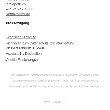
info@petzl.ch
+41 21 947 46 66
Kontaktformular
Pressezugang
Rechtliche Hinweise
Richtlinien zum Datenschutz, zur Verarbeitung
personenbezogener Daten
Accessibility Declaration
Cookie-Einstellungen
Die dargestellten Aktivitäten sind mit Risiken und Gefahren verbunden. Jeder
Anwender muss eine Ausbildung absolviert haben und über entsprechende
Kompetenzen in der Benutzung der Ausrüstung bei diesen Aktivitäten verfügen.
© 1995-2026 Petzl