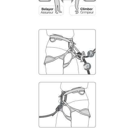
su actividad. Pueden existir otras que no
describimos aquí.