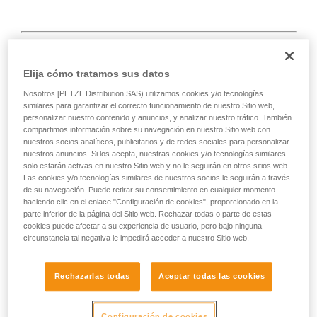
Elija cómo tratamos sus datos
Cuerda demasiado corta.
Nosotros [PETZL Distribution SAS) utilizamos cookies y/o tecnologías
Solución:
hacer siempre un nudo en la punta de la cuerda.
similares para garantizar el correcto funcionamiento de nuestro Sitio web,
personalizar nuestro contenido y anuncios, y analizar nuestro tráfico. También
compartimos información sobre su navegación en nuestro Sitio web con
y comprobar la longitud de las vías en la reseña.
nuestros socios analíticos, publicitarios y de redes sociales para personalizar
nuestros anuncios. Si los acepta, nuestras cookies y/o tecnologías similares
solo estarán activas en nuestro Sitio web y no le seguirán en otros sitios web.
Las cookies y/o tecnologías similares de nuestros socios le seguirán a través
de su navegación. Puede retirar su consentimiento en cualquier momento
haciendo clic en el enlace "Configuración de cookies", proporcionado en la
parte inferior de la página del Sitio web. Rechazar todas o parte de estas
cookies puede afectar a su experiencia de usuario, pero bajo ninguna
circunstancia tal negativa le impedirá acceder a nuestro Sitio web.
Rechazarlas todas
Aceptar todas las cookies
Configuración de cookies