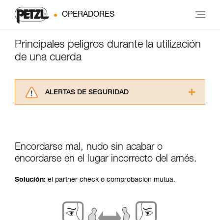
OPERADORES
Principales peligros durante la utilización
de una cuerda
ALERTAS DE SEGURIDAD
Lea atentamente las fichas técnicas de los
productos utilizados en este consejo antes de
consultarlo. Usted debe comprender la
información de la ficha técnica para poder
Encordarse mal, nudo sin acabar o
comprender este complemento informativo.
encordarse en el lugar incorrecto del arnés.
Dominar estas técnicas requiere una formación
y un entrenamiento específico. Confirme a
través de un profesional su capacidad para
Solución:
el partner check o comprobación mutua.
ejecutar estas técnicas, solo y con total
seguridad, antes de ejecutarlas de forma
autónoma.
Damos ejemplos de técnicas relacionadas con