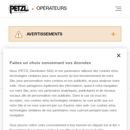
OPÉRATEURS
AVERTISSEMENTS
Lisez attentivement les notices techniques des
produits utilisés dans ce conseil avant de le
consulter. Vous devez avoir compris les
informations de la notice technique pour
Faites un choix concernant vos données
pouvoir comprendre ce complément
Nous (PETZL Distribution SAS) et nos partenaires utilisons des cookies et/ou
Voir tous les conseils
d’informations.
technologies similaires pour nous assurer du bon fonctionnement de notre
Maîtriser ces techniques nécessite une
Site, pour personnaliser notre contenu et nos publicités, et pour analyser notre
formation et un entraînement spécifique. Validez
trafic. Nous partageons également des informations, quant à votre navigation
sur notre Site, avec nos partenaires analytiques, publicitaires et de réseaux
avec un professionnel votre capacité à refaire
sociaux afin de personnaliser nos publicités. Dans le cas où vous les
la manipulation, seul, en toute sécurité, avant
acceptez, nos cookies et/ou technologies similaires ne sont actifs que sur
Abonnez-vous à la newsletter
de la reproduire en autonomie.
notre Site et ne vous suivront pas sur d’autres sites web. Les cookies et/ou
Nous donnons des exemples de techniques
technologies similaires de nos partenaires vous suivront pendant toute votre
et restez connecté à notre actualité
liées à votre activité. Il peut en exister d’autres
navigation.
que nous ne décrivons pas ici.
Vous pouvez retirer votre consentement à tout moment en cliquant sur le lien «
Email *