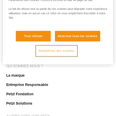
Paramètres des cookies » prévu à cet effet en bas de page du Site.
Le fait de refuser tout ou partie de ces cookies peut dégrader votre expérience
utilisateur, mais en aucun cas ce refus ne vous empêchera d’accéder à notre
Site.
Tout refuser
Autoriser tous les cookies
Rejoignez la communauté !
Paramètres des cookies
QUI SOMMES-NOUS ?
La marque
Entreprise Responsable
Petzl Fondation
Petzl Solutions