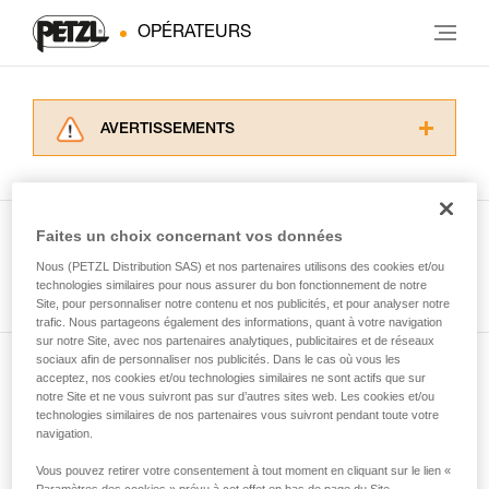
OPÉRATEURS
AVERTISSEMENTS
Lisez attentivement les notices techniques des
produits utilisés dans ce conseil avant de le
consulter. Vous devez avoir compris les
informations de la notice technique pour
Faites un choix concernant vos données
pouvoir comprendre ce complément
Nous (PETZL Distribution SAS) et nos partenaires utilisons des cookies et/ou
Voir tous les conseils
d’informations.
technologies similaires pour nous assurer du bon fonctionnement de notre
Maîtriser ces techniques nécessite une
Site, pour personnaliser notre contenu et nos publicités, et pour analyser notre
formation et un entraînement spécifique. Validez
trafic. Nous partageons également des informations, quant à votre navigation
sur notre Site, avec nos partenaires analytiques, publicitaires et de réseaux
avec un professionnel votre capacité à refaire
sociaux afin de personnaliser nos publicités. Dans le cas où vous les
la manipulation, seul, en toute sécurité, avant
acceptez, nos cookies et/ou technologies similaires ne sont actifs que sur
Abonnez-vous à la newsletter
de la reproduire en autonomie.
notre Site et ne vous suivront pas sur d’autres sites web. Les cookies et/ou
Nous donnons des exemples de techniques
technologies similaires de nos partenaires vous suivront pendant toute votre
et restez connecté à notre actualité
liées à votre activité. Il peut en exister d’autres
navigation.
que nous ne décrivons pas ici.
Vous pouvez retirer votre consentement à tout moment en cliquant sur le lien «
Email *