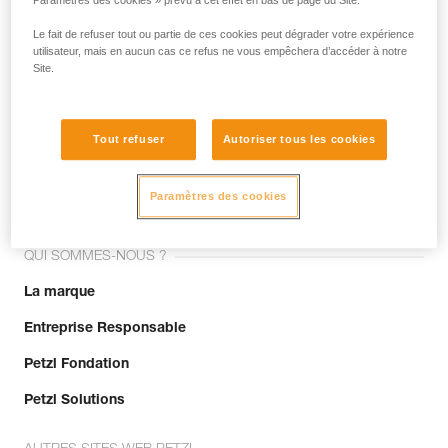
Paramètres des cookies » prévu à cet effet en bas de page du Site.
Le fait de refuser tout ou partie de ces cookies peut dégrader votre expérience
utilisateur, mais en aucun cas ce refus ne vous empêchera d’accéder à notre
Site.
Tout refuser
Autoriser tous les cookies
Rejoignez la communauté !
Paramètres des cookies
QUI SOMMES-NOUS ?
La marque
Entreprise Responsable
Petzl Fondation
Petzl Solutions