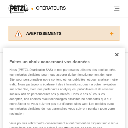
OPÉRATEURS
AVERTISSEMENTS
Lisez attentivement les notices techniques des
produits utilisés dans ce conseil avant de le
consulter. Vous devez avoir compris les
informations de la notice technique pour
Faites un choix concernant vos données
pouvoir comprendre ce complément
Nous (PETZL Distribution SAS) et nos partenaires utilisons des cookies et/ou
Voir tous les conseils
d’informations.
technologies similaires pour nous assurer du bon fonctionnement de notre
Maîtriser ces techniques nécessite une
Site, pour personnaliser notre contenu et nos publicités, et pour analyser notre
formation et un entraînement spécifique. Validez
trafic. Nous partageons également des informations, quant à votre navigation
sur notre Site, avec nos partenaires analytiques, publicitaires et de réseaux
avec un professionnel votre capacité à refaire
sociaux afin de personnaliser nos publicités. Dans le cas où vous les
la manipulation, seul, en toute sécurité, avant
acceptez, nos cookies et/ou technologies similaires ne sont actifs que sur
Abonnez-vous à la newsletter
de la reproduire en autonomie.
notre Site et ne vous suivront pas sur d’autres sites web. Les cookies et/ou
Nous donnons des exemples de techniques
technologies similaires de nos partenaires vous suivront pendant toute votre
et restez connecté à notre actualité
liées à votre activité. Il peut en exister d’autres
navigation.
que nous ne décrivons pas ici.
Vous pouvez retirer votre consentement à tout moment en cliquant sur le lien «
Email *