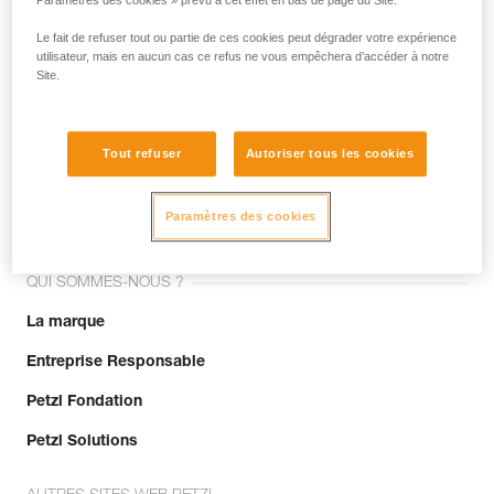
Paramètres des cookies » prévu à cet effet en bas de page du Site.
Le fait de refuser tout ou partie de ces cookies peut dégrader votre expérience
utilisateur, mais en aucun cas ce refus ne vous empêchera d’accéder à notre
Site.
Tout refuser
Autoriser tous les cookies
Rejoignez la communauté !
Paramètres des cookies
QUI SOMMES-NOUS ?
La marque
Entreprise Responsable
Petzl Fondation
Petzl Solutions