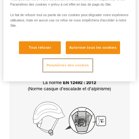
Paramètres des cookies » prévu à cet effet en bas de page du Site.
Attention, votre casque est livré en position
résistance supérieure à 50 kg.
Le fait de refuser tout ou partie de ces cookies peut dégrader votre expérience
utilisateur, mais en aucun cas ce refus ne vous empêchera d’accéder à notre
Site.
Par ailleurs, le choix de la résistance de la
jugulaire
détermine aussi la certification
de
Tout refuser
Autoriser tous les cookies
votre casque :
Paramètres des cookies
La norme
EN 12492 : 2012
(Norme casque d’escalade et d’alpinisme)