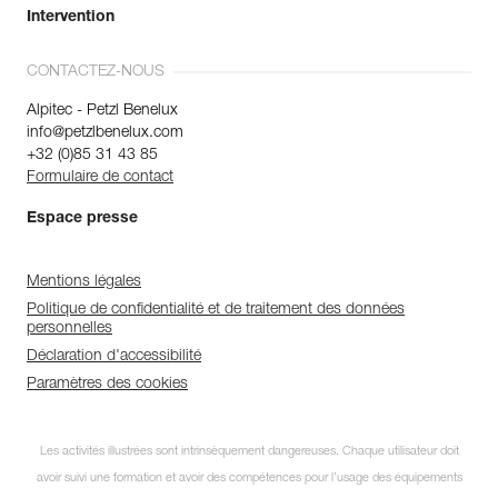
Intervention
CONTACTEZ-NOUS
Alpitec - Petzl Benelux
info@petzlbenelux.com
+32 (0)85 31 43 85
Formulaire de contact
Espace presse
Mentions légales
Politique de confidentialité et de traitement des données
personnelles
Déclaration d'accessibilité
Paramètres des cookies
Les activités illustrées sont intrinsèquement dangereuses. Chaque utilisateur doit
avoir suivi une formation et avoir des compétences pour l’usage des équipements