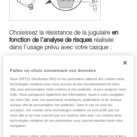
formation et un entraînement spécifique. Validez
avec un professionnel votre capacité à refaire
la manipulation, seul, en toute sécurité, avant
de la reproduire en autonomie.
Nous donnons des exemples de techniques
liées à votre activité. Il peut en exister d’autres
Choisissez la résistance de la jugulaire
en
que nous ne décrivons pas ici.
fonction de l’analyse de risques
réalisée
dans l’usage prévu avec votre casque :
Faites un choix concernant vos données
Risque de perte en cas de chute :
jugulaire
Nous (PETZL Distribution SAS) et nos partenaires utilisons des cookies et/ou
en position résistance supérieure à
50 kg
technologies similaires pour nous assurer du bon fonctionnement de notre
Site, pour personnaliser notre contenu et nos publicités, et pour analyser notre
trafic. Nous partageons également des informations, quant à votre navigation
sur notre Site, avec nos partenaires analytiques, publicitaires et de réseaux
Risque d’étranglement en cas d’accrochage
sociaux afin de personnaliser nos publicités. Dans le cas où vous les
du casque :
jugulaire en position résistance
acceptez, nos cookies et/ou technologies similaires ne sont actifs que sur
notre Site et ne vous suivront pas sur d’autres sites web. Les cookies et/ou
inférieure à
25 kg
technologies similaires de nos partenaires vous suivront pendant toute votre
navigation.
Vous pouvez retirer votre consentement à tout moment en cliquant sur le lien «