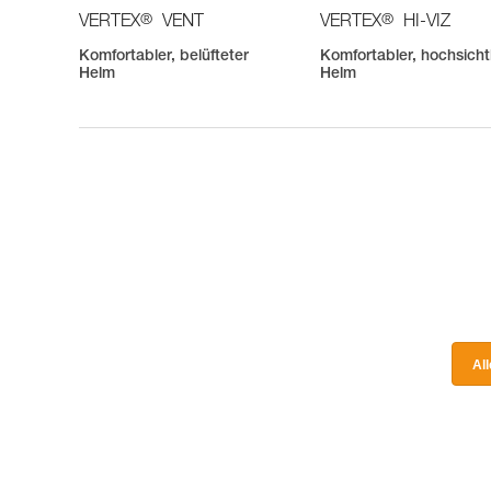
®
®
VERTEX
VENT
VERTEX
HI-VIZ
Komfortabler, belüfteter
Komfortabler, hochsich
Helm
Helm
Al