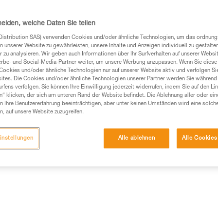
heiden, welche Daten Sie teilen
Distribution SAS) verwenden Cookies und/oder ähnliche Technologien, um das ordnu
n unserer Website zu gewährleisten, unsere Inhalte und Anzeigen individuell zu gestalte
 zu analysieren. Wir geben auch Informationen über Ihr Surfverhalten auf unserer Websi
Produkte, um die es in diesem Tech Tipp geht,
erbe- und Social-Media-Partner weiter, um unsere Werbung anzupassen. Wenn Sie diese 
Cookies und/oder ähnliche Technologien nur auf unserer Website aktiv und verfolgen Sie
te ziehen. Um diese Zusatzinformationen verstehen zu
ites. Die Cookies und/oder ähnliche Technologien unserer Partner werden Sie während 
auchsanweisung enthaltenen Informationen richtig
fens verfolgen. Sie können Ihre Einwilligung jederzeit widerrufen, indem Sie auf den Li
n“ klicken, der sich am unteren Rand der Website befindet. Die Ablehnung aller oder ein
 Ihre Benutzererfahrung beeinträchtigen, aber unter keinen Umständen wird eine solch
 eine entsprechende Ausbildung und ein spezielles
n, auf unsere Website zuzugreifen.
inem Profi, ob Sie in der Lage sind, den Vorgang
n eigenständig durchführen.
instellungen
Alle ablehnen
Alle Cookies
ivität verbundenen Techniken. Möglicherweise gibt es
chrieben werden.