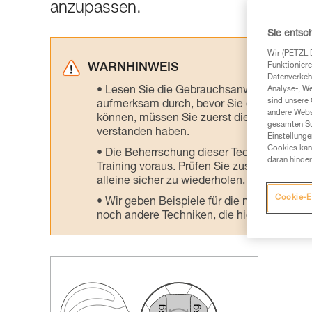
anzupassen.
Sie entsc
Wir (PETZL 
Funktioniere
WARNHINWEIS
Datenverkehr
Lesen Sie die Gebrauchsanweisungen der 
Analyse-, W
sind unsere 
aufmerksam durch, bevor Sie diesen zu Ra
andere Webs
können, müssen Sie zuerst die in der Gebr
gesamten Sur
verstanden haben.
Einstellunge
Cookies kann
Die Beherrschung dieser Techniken setzt
daran hinder
Training voraus. Prüfen Sie zusammen mit e
alleine sicher zu wiederholen, bevor Sie ih
Cookie-E
Wir geben Beispiele für die mit Ihrer Akt
noch andere Techniken, die hier nicht bes