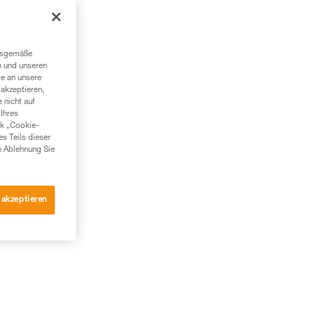
ngsgemäße
n und unseren
te an unsere
akzeptieren,
 nicht auf
Ihres
nk „Cookie-
es Teils dieser
e Ablehnung Sie
 akzeptieren