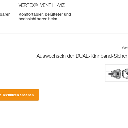
®
VERTEX
VENT HI-VIZ
tbarer
Komfortabler, belüfteter und
hochsichtbarer Helm
Wei
Auswechseln der DUAL-Kinnband-Siche
le Techniken ansehen