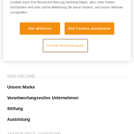
noch andere Techniken, die hier nicht
Cookies kann Ihre Benutzererfahrung beeinträchtigen, aber unter keinen
Umständen wird eine solche Ablehnung Sie daran hindern, auf unsere Website
beschrieben werden.
zuzugreifen.
Alle ablehnen
Alle Cookies akzeptieren
Tritt der Community bei!
Cookie-Einstellungen
WER WIR SIND
Unsere Marke
Verantwortungsvolles Unternehmen
Stiftung
Ausbildung