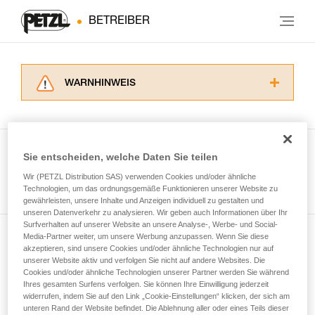
BETREIBER
WARNHINWEIS
Lesen Sie die Gebrauchsanweisungen der
Produkte, um die es in diesem Tech Tipp geht,
aufmerksam durch, bevor Sie diesen zu Rate
ziehen. Um diese Zusatzinformationen
Sie entscheiden, welche Daten Sie teilen
verstehen zu können, müssen Sie zuerst die in
Wir (PETZL Distribution SAS) verwenden Cookies und/oder ähnliche
Alle Techniken ansehen
der Gebrauchsanweisung enthaltenen
Technologien, um das ordnungsgemäße Funktionieren unserer Website zu
Informationen richtig verstanden haben.
gewährleisten, unsere Inhalte und Anzeigen individuell zu gestalten und
Die Beherrschung dieser Techniken setzt eine
unseren Datenverkehr zu analysieren. Wir geben auch Informationen über Ihr
entsprechende Ausbildung und ein spezielles
Surfverhalten auf unserer Website an unsere Analyse-, Werbe- und Social-
Training voraus. Prüfen Sie zusammen mit
Media-Partner weiter, um unsere Werbung anzupassen. Wenn Sie diese
Newsletter abonnieren
akzeptieren, sind unsere Cookies und/oder ähnliche Technologien nur auf
einem Profi, ob Sie in der Lage sind, den
unserer Website aktiv und verfolgen Sie nicht auf andere Websites. Die
Vorgang alleine sicher zu wiederholen, bevor
Cookies und/oder ähnliche Technologien unserer Partner werden Sie während
und auf dem Laufenden bleiben
Sie ihn eigenständig durchführen.
Ihres gesamten Surfens verfolgen. Sie können Ihre Einwilligung jederzeit
Wir geben Beispiele für die mit Ihrer Aktivität
widerrufen, indem Sie auf den Link „Cookie-Einstellungen“ klicken, der sich am
verbundenen Techniken. Möglicherweise gibt es
unteren Rand der Website befindet. Die Ablehnung aller oder eines Teils dieser
Email *