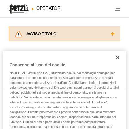
OPERATORI
AVVISO TITOLO
Leggere attentamente le istruzioni tecniche dei
prodotti utilizzati in questo consiglio prima di
consultarlo. Dovete aver compreso le
informazioni dell’istruzione tecnica per poter
Consenso all'uso dei cookie
capire queste ulteriori informazioni.
Guarda tutti i consigli tecnici
Noi (PETZL Distribution SAS) utilizziamo cookie e/o tecnologie analoghe per
La padronanza di queste tecniche richiede una
garantire il corretto funzionamento del Sito web, per personalizzare i nostri
formazione ed un addestramento specifico.
contenuti e annunci e analizzare il traffico. Condividiamo, inoltre, informazioni
Verificate con un professionista la vostra
sulla navigazione dell’utente sul Sito web con i nostri partner di servizi di analisi
capacità di rifare la manovra, da soli, in piena
dei dati, pubblicitari e di social media al fine di personalizzare le nostre
sicurezza, prima di riprodurla autonomamente.
pubblicità. Se l’utente accetta, i nostri cookie e/o tecnologie analoghe saranno
Iscriviti alla newsletter
Forniamo esempi di tecniche relative alla vostra
attivi solo sul Sito web e non seguiranno l’utente su altri siti. I cookie e/o
tecnologie analoghe dei nostri partner seguiranno l’utente durante la
attività. Ne possono esistere altre che non
navigazione. L’utente può revocare il proprio consenso in qualsiasi momento
e rimani connesso alle nostre novità
vengono qui descritte.
facendo clic sul link “Impostazioni cookie”, disponibile nella parte inferiore del
Sito web. Il rifiuto di tutti o parte di tali cookie potrebbe compromettere
l’esperienza dell’utente, ma in nessun caso tale rifiuto impedirà all’utente di
E-mail *