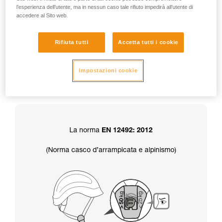
l’esperienza dell’utente, ma in nessun caso tale rifiuto impedirà all’utente di
accedere al Sito web.
Attenzione, Il casco è consegnato in
posizione resistenza superiore a 50 kg.
Rifiuta tutti
Accetta tutti i cookie
Inoltre, la scelta della resistenza del sottogola
Impostazioni cookie
determina anche la certificazione
del casco:
La norma
EN 12492: 2012
(Norma casco d’arrampicata e alpinismo)