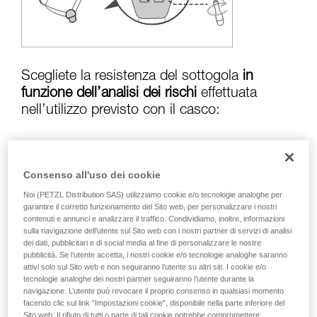
Verificate con un professionista la vostra
capacità di rifare la manovra, da soli, in piena
sicurezza, prima di riprodurla autonomamente.
Forniamo esempi di tecniche relative alla vostra
attività. Ne possono esistere altre che non
vengono qui descritte.
Scegliete la resistenza del sottogola
in
funzione dell’analisi dei rischi
effettuata
nell’utilizzo previsto con il casco:
Rischio di perdita in caso di caduta:
Consenso all'uso dei cookie
sottogola in posizione resistenza superiore a
Noi (PETZL Distribution SAS) utilizziamo cookie e/o tecnologie analoghe per
50 kg
garantire il corretto funzionamento del Sito web, per personalizzare i nostri
contenuti e annunci e analizzare il traffico. Condividiamo, inoltre, informazioni
sulla navigazione dell’utente sul Sito web con i nostri partner di servizi di analisi
dei dati, pubblicitari e di social media al fine di personalizzare le nostre
Rischio di strangolamento in caso di
pubblicità. Se l’utente accetta, i nostri cookie e/o tecnologie analoghe saranno
attivi solo sul Sito web e non seguiranno l’utente su altri siti. I cookie e/o
aggancio del casco:
sottogola in posizione
tecnologie analoghe dei nostri partner seguiranno l’utente durante la
inferiore a
25 kg
navigazione. L’utente può revocare il proprio consenso in qualsiasi momento
facendo clic sul link “Impostazioni cookie”, disponibile nella parte inferiore del
Sito web. Il rifiuto di tutti o parte di tali cookie potrebbe compromettere