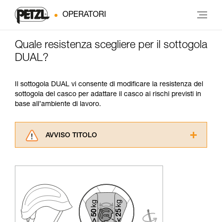
OPERATORI
Quale resistenza scegliere per il sottogola
DUAL?
Il sottogola DUAL vi consente di modificare la resistenza del
sottogola del casco per adattare il casco ai rischi previsti in
base all’ambiente di lavoro.
AVVISO TITOLO
Leggere attentamente le istruzioni tecniche dei
prodotti utilizzati in questo consiglio prima di
consultarlo. Dovete aver compreso le
informazioni dell’istruzione tecnica per poter
capire queste ulteriori informazioni.
La padronanza di queste tecniche richiede una
formazione ed un addestramento specifico.