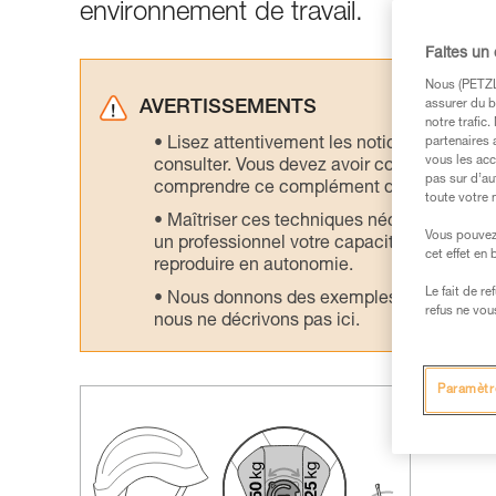
environnement de travail.
Faites un
Nous (PETZL 
assurer du b
AVERTISSEMENTS
notre trafic
Lisez attentivement les notices technique
partenaires 
vous les acc
consulter. Vous devez avoir compris les in
pas sur d’au
comprendre ce complément d’informations
toute votre 
Maîtriser ces techniques nécessite une f
Vous pouvez 
un professionnel votre capacité à refaire la
cet effet en
reproduire en autonomie.
Le fait de r
Nous donnons des exemples de techniques l
refus ne vou
nous ne décrivons pas ici.
Paramètr