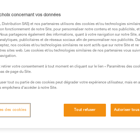
 choix concernant vos données
Distribution SAS) et nos partenaires utilisons des cookies et/ou technologies similai
on fonctionnement de notre Site, pour personnaliser notre contenu et nos publicités, et
. Nous partageons également des informations, quant à votre navigation sur notre Site, 
s des produits utilisés dans ce conseil avant de le
analytiques, publicitaires et de réseaux sociaux afin de personnaliser nos publicités. Da
eptez, nos cookies et/ou technologies similaires ne sont actifs que sur notre Site et ne
formations de la notice technique pour pouvoir
tres sites web. Les cookies et/ou technologies similaires de nos partenaires vous suiv
.
navigation.
ormation et un entraînement spécifique. Validez avec
retirer votre consentement à tout moment en cliquant sur le lien « Paramètres des coo
 manipulation, seul, en toute sécurité, avant de la
 bas de page du Site.
efuser tout ou partie de ces cookies peut dégrader votre expérience utilisateur, mais en 
iées à votre activité. Il peut en exister d’autres que
s empêchera d’accéder à notre Site.
es des cookies
Tout refuser
Autoriser tous