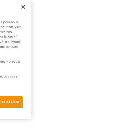
res pour nous
 pour analyser
avec nos
ns le cas où
 vous suivront
ront pendant
kies » prévu à
aucun cas ce
 les cookies