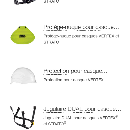
STRATO
- protection pour casque permettant de préserver la
coque des salissures et des projections de peinture,
En savoir plus
- protège-nuque pour protéger le cou de la pluie et des
rayons du soleil,
Protège-nuque pour casques
- porte-badge pour identifier rapidement l'utilisateur,
®
®
VERTEX
et STRATO
- jugulaire et mousse interchangeables,
Protège-nuque pour casques VERTEX et
- protections auditives,
STRATO
- disponible en deux couleurs haute visibilité : jaune et
orange.
Protection pour casque
®
VERTEX
Protection pour casque VERTEX
Jugulaire DUAL pour casques
VERTEX et STRATO
®
Jugulaire DUAL pour casques VERTEX
®
et STRATO