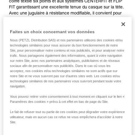
coiffe textile six points et aux systèmes CENTERFIT et FLIP
FIT garantissant une excellente tenue du casque sur la tête.
Avec une jugulaire à résistance modifiable, il convient pour
le travail en hauteur, comme pour le travail au sol. La coque
externe fermée protège contre les risques électriques et les
Faites un choix concernant vos données
flammes. L’intégration optimale d'une lampe frontale Petzl,
d'une visière de protection, de protections auditives et de
Nous (PETZL Distribution SAS) et nos partenaires utilisons des cookies et/ou
multiples accessoires en fait un casque entièrement
technologies similaires pour nous assurer du bon fonctionnement de notre
modulable, répondant aux besoins additionnels des
Site, pour personnaliser notre contenu et nos publicités, et pour analyser notre
professionnels. La version haute visibilité est dotée d'une
trafic. Nous partageons également des informations, quant à votre navigation
sur notre Site, avec nos partenaires analytiques, publicitaires et de réseaux
coque externe de couleur fluorescente avec des clips
sociaux afin de personnaliser nos publicités. Dans le cas où vous les
phosphorescents et des bandes réfléchissantes, pour une
acceptez, nos cookies et/ou technologies similaires ne sont actifs que sur
visibilité optimale du travailleur, de jour et de nuit.
notre Site et ne vous suivront pas sur d’autres sites web. Les cookies et/ou
technologies similaires de nos partenaires vous suivront pendant toute votre
navigation.
VERTEX
Vous pouvez retirer votre consentement à tout moment en cliquant sur le lien «
Paramètres des cookies » prévu à cet effet en bas de page du Site.
Le fait de refuser tout ou partie de ces cookies peut dégrader votre expérience
utilisateur, mais en aucun cas ce refus ne vous empêchera d’accéder à notre
Site.