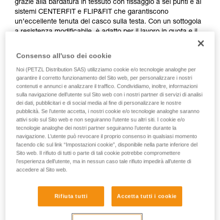
grazie alla bardatura in tessuto con fissaggio a sei punti e ai
sistemi CENTERFIT e FLIP&FIT che garantiscono
un’eccellente tenuta del casco sulla testa. Con un sottogola
a resistenza modificabile, è adatto per il lavoro in quota e il
lavoro a terra. Il guscio esterno chiuso protegge contro i
rischi elettrici e le fiamme. L’integrazione ottimale di una
Consenso all'uso dei cookie
lampada frontale Petzl, di una visiera di protezione, di
Noi (PETZL Distribution SAS) utilizziamo cookie e/o tecnologie analoghe per
protezioni antirumore e di accessori multipli ne fa un casco
garantire il corretto funzionamento del Sito web, per personalizzare i nostri
completamente modulare, che risponde alle esigenze
contenuti e annunci e analizzare il traffico. Condividiamo, inoltre, informazioni
aggiuntive dei professionisti. La versione alta visibilità è
sulla navigazione dell’utente sul Sito web con i nostri partner di servizi di analisi
dotata di un guscio esterno di colore fluorescente con clip
dei dati, pubblicitari e di social media al fine di personalizzare le nostre
fosforescenti e bande riflettenti, per la visibilità ottimale del
pubblicità. Se l’utente accetta, i nostri cookie e/o tecnologie analoghe saranno
attivi solo sul Sito web e non seguiranno l’utente su altri siti. I cookie e/o
lavoratore, di giorno e di notte.
tecnologie analoghe dei nostri partner seguiranno l’utente durante la
navigazione. L’utente può revocare il proprio consenso in qualsiasi momento
facendo clic sul link “Impostazioni cookie”, disponibile nella parte inferiore del
Sito web. Il rifiuto di tutti o parte di tali cookie potrebbe compromettere
VERTEX
l’esperienza dell’utente, ma in nessun caso tale rifiuto impedirà all’utente di
accedere al Sito web.
Rifiuta tutti
Accetta tutti i cookie