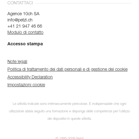
CONTATTACI
Agence 10ch SA
info@petzl.ch
+41 21 947 46 66
Modulo di contatto
Accesso stampa
Note legali
Politica di trattamento dei dati personali e di gestione dei cookie
Accessibility Declaration
Impostazioni cookie
Le attività indicate sono intrinsecamente pericolose. È indispensabile che ogni
utilizzatore abbia seguito una formazione e disponga delle competenze per l’utilizzo
dei dispositivi in queste attività.
© 1995-2026 Petzl