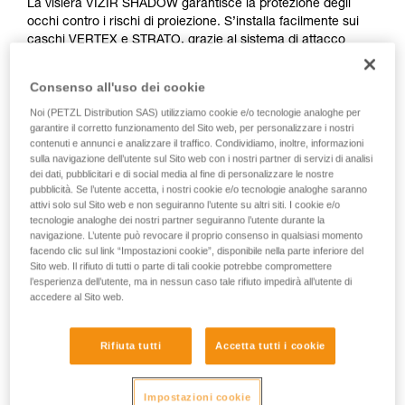
La visiera VIZIR SHADOW garantisce la protezione degli
occhi contro i rischi di proiezione. S’installa facilmente sui
caschi VERTEX e STRATO, grazie al sistema di attacco
EASYCLIP. Possiede un filtro di protezione solare per uso
professionale (classe GL2) e beneficia anche del trattamento
Consenso all'uso dei cookie
antigraffio e antiappannamento.
Noi (PETZL Distribution SAS) utilizziamo cookie e/o tecnologie analoghe per
garantire il corretto funzionamento del Sito web, per personalizzare i nostri
contenuti e annunci e analizzare il traffico. Condividiamo, inoltre, informazioni
sulla navigazione dell’utente sul Sito web con i nostri partner di servizi di analisi
How to install visors on Petzl VERTEX ans
dei dati, pubblicitari e di social media al fine di personalizzare le nostre
STRATO helmets
pubblicità. Se l’utente accetta, i nostri cookie e/o tecnologie analoghe saranno
attivi solo sul Sito web e non seguiranno l’utente su altri siti. I cookie e/o
tecnologie analoghe dei nostri partner seguiranno l’utente durante la
navigazione. L’utente può revocare il proprio consenso in qualsiasi momento
facendo clic sul link “Impostazioni cookie”, disponibile nella parte inferiore del
Sito web. Il rifiuto di tutti o parte di tali cookie potrebbe compromettere
l’esperienza dell’utente, ma in nessun caso tale rifiuto impedirà all’utente di
accedere al Sito web.
Rifiuta tutti
Accetta tutti i cookie
Impostazioni cookie
Mostra tutti i video