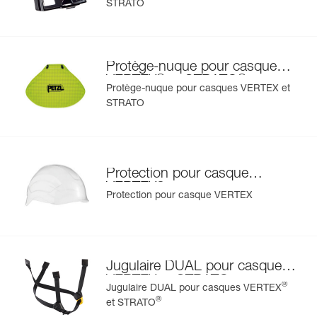
STRATO
- protection pour casque permettant de préserver la
coque des salissures et des projections de peinture,
En savoir plus
- protège-nuque pour protéger le cou de la pluie et des
rayons du soleil,
Protège-nuque pour casques
- porte-badge pour identifier rapidement l'utilisateur,
®
®
VERTEX
et STRATO
- jugulaire et mousse interchangeables,
Protège-nuque pour casques VERTEX et
- protections auditives,
STRATO
- disponible en deux couleurs haute visibilité : jaune et
orange.
Protection pour casque
®
VERTEX
Protection pour casque VERTEX
Jugulaire DUAL pour casques
VERTEX et STRATO
®
Jugulaire DUAL pour casques VERTEX
®
et STRATO