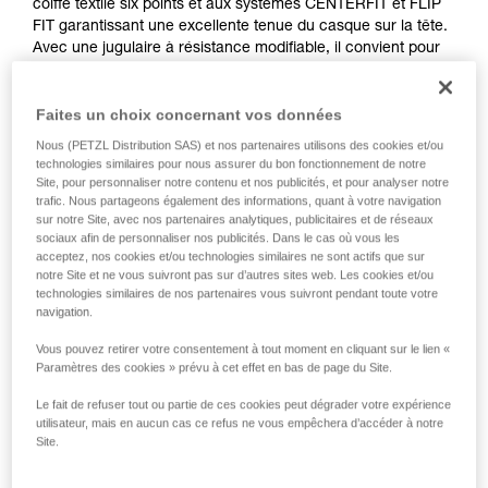
coiffe textile six points et aux systèmes CENTERFIT et FLIP
FIT garantissant une excellente tenue du casque sur la tête.
Avec une jugulaire à résistance modifiable, il convient pour
le travail en hauteur, comme pour le travail au sol. La coque
externe fermée protège contre les risques électriques et les
Faites un choix concernant vos données
flammes. L’intégration optimale d'une lampe frontale Petzl,
d'une visière de protection, de protections auditives et de
Nous (PETZL Distribution SAS) et nos partenaires utilisons des cookies et/ou
multiples accessoires en fait un casque entièrement
technologies similaires pour nous assurer du bon fonctionnement de notre
modulable, répondant aux besoins additionnels des
Site, pour personnaliser notre contenu et nos publicités, et pour analyser notre
professionnels. La version haute visibilité est dotée d'une
trafic. Nous partageons également des informations, quant à votre navigation
sur notre Site, avec nos partenaires analytiques, publicitaires et de réseaux
coque externe de couleur fluorescente avec des clips
sociaux afin de personnaliser nos publicités. Dans le cas où vous les
phosphorescents et des bandes réfléchissantes, pour une
acceptez, nos cookies et/ou technologies similaires ne sont actifs que sur
visibilité optimale du travailleur, de jour et de nuit.
notre Site et ne vous suivront pas sur d’autres sites web. Les cookies et/ou
technologies similaires de nos partenaires vous suivront pendant toute votre
navigation.
VERTEX
Vous pouvez retirer votre consentement à tout moment en cliquant sur le lien «
Paramètres des cookies » prévu à cet effet en bas de page du Site.
Le fait de refuser tout ou partie de ces cookies peut dégrader votre expérience
utilisateur, mais en aucun cas ce refus ne vous empêchera d’accéder à notre
Site.