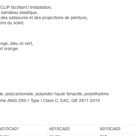
IP facilitant l'installation,
c bandeau élastique,
des salissures et des projections de peinture,
ns du soleil,
nge, bleu et vert,
 et orange.
de, polycarbonate, polyester haute ténacité, polyéthylène
norme ANSI Z89.1 Type I Class C, EAC, GB 2811-2019
A010CA01
A010CA02
A010CA03