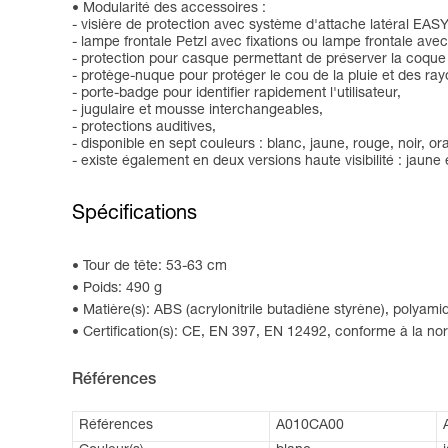
Modularité des accessoires :
- visière de protection avec système d'attache latéral EASYCL
- lampe frontale Petzl avec fixations ou lampe frontale ave
- protection pour casque permettant de préserver la coque 
- protège-nuque pour protéger le cou de la pluie et des rayo
- porte-badge pour identifier rapidement l'utilisateur,
- jugulaire et mousse interchangeables,
- protections auditives,
- disponible en sept couleurs : blanc, jaune, rouge, noir, ora
- existe également en deux versions haute visibilité : jaune
Spécifications
Tour de tête: 53-63 cm
Poids: 490 g
Matière(s): ABS (acrylonitrile butadiène styrène), polyami
Certification(s): CE, EN 397, EN 12492, conforme à la 
Références
Références
A010CA00