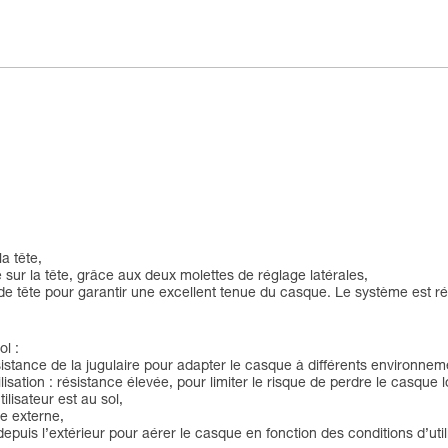
la tête,
sur la tête, grâce aux deux molettes de réglage latérales,
 tête pour garantir une excellent tenue du casque. Le système est rétr
ol :
sistance de la jugulaire pour adapter le casque à différents environneme
ation : résistance élevée, pour limiter le risque de perdre le casque lo
lisateur est au sol,
e externe,
epuis l’extérieur pour aérer le casque en fonction des conditions d’util