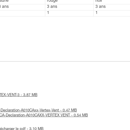
jaune
rouge
noir
3 ans
3 ans
3 ans
1
1
1
ERTEX-VENT-3 - 3.87 MB
E-Declaration-A010CAxx-Vertex-Vent - 0.47 MB
UKCA-Declaration-A010CAXX-VERTEX VENT - 0.54 MB
lécharger le pdf - 3.10 MB