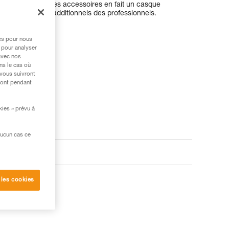
tives et de multiples accessoires en fait un casque
nt aux besoins additionnels des professionnels.
res pour nous
 pour analyser
avec nos
ns le cas où
 vous suivront
ront pendant
kies » prévu à
aucun cas ce
 les cookies