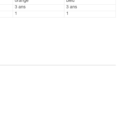
orange
bleu
3 ans
3 ans
1
1