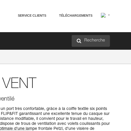
SERVICE CLIENTS
TÉLÉCHARGEMENTS
Recherche
VENT
entilé
port très confortable, grâce à la coiffe textile six points
FLIP&FIT garantissant une excellente tenue du casque sur
istance modifiable, il convient pour le travail en hauteur,
 dispose de trous de ventilation avec volets coulissants pour
ptimale d’une lampe frontale Petzl, d’une visière de