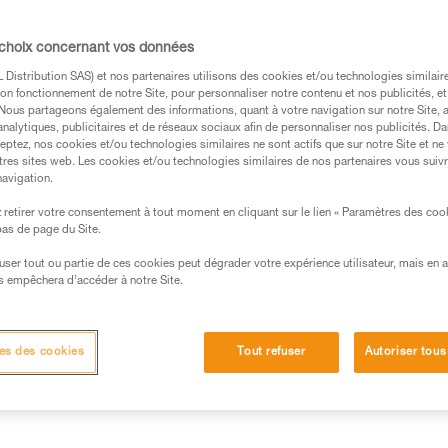
protection, de protections audi
entièrement modulable, réponda
 choix concernant vos données
Distribution SAS) et nos partenaires utilisons des cookies et/ou technologies similai
Trouvez un revendeur
on fonctionnement de notre Site, pour personnaliser notre contenu et nos publicités, et
. Nous partageons également des informations, quant à votre navigation sur notre Site, 
analytiques, publicitaires et de réseaux sociaux afin de personnaliser nos publicités. Da
eptez, nos cookies et/ou technologies similaires ne sont actifs que sur notre Site et ne
tres sites web. Les cookies et/ou technologies similaires de nos partenaires vous suiv
navigation.
retirer votre consentement à tout moment en cliquant sur le lien « Paramètres des coo
 bas de page du Site.
efuser tout ou partie de ces cookies peut dégrader votre expérience utilisateur, mais en 
s empêchera d’accéder à notre Site.
Autres produits
techniques
Inspection
es des cookies
Tout refuser
Autoriser tous