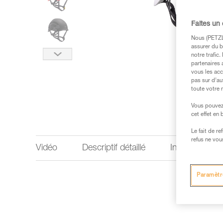
Faites un
Nous (PETZL 
assurer du b
notre trafic
partenaires 
vous les acc
pas sur d’au
toute votre 
Vous pouvez 
cet effet en
Le fait de r
refus ne vou
Vidéo
Descriptif détaillé
Informations 
Paramètr