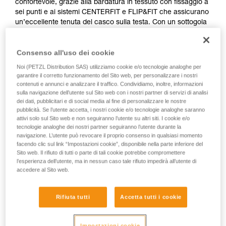
confortevole, grazie alla bardatura in tessuto con fissaggio a
sei punti e ai sistemi CENTERFIT e FLIP&FIT che assicurano
un’eccellente tenuta del casco sulla testa. Con un sottogola
a resistenza modificabile, è adatto per il lavoro in quota e il
lavoro a terra. Dispone di fori di ventilazione con ante
Consenso all'uso dei cookie
scorrevoli per aerare il casco. L’integrazione ottimale di una
lampada frontale Petzl, di una visiera di protezione, di
Noi (PETZL Distribution SAS) utilizziamo cookie e/o tecnologie analoghe per
protezioni antirumore e di accessori multipli ne fa un casco
garantire il corretto funzionamento del Sito web, per personalizzare i nostri
completamente modulare, che risponde alle esigenze
contenuti e annunci e analizzare il traffico. Condividiamo, inoltre, informazioni
sulla navigazione dell’utente sul Sito web con i nostri partner di servizi di analisi
aggiuntive dei professionisti.
dei dati, pubblicitari e di social media al fine di personalizzare le nostre
pubblicità. Se l’utente accetta, i nostri cookie e/o tecnologie analoghe saranno
attivi solo sul Sito web e non seguiranno l’utente su altri siti. I cookie e/o
tecnologie analoghe dei nostri partner seguiranno l’utente durante la
VERTEX
navigazione. L’utente può revocare il proprio consenso in qualsiasi momento
facendo clic sul link “Impostazioni cookie”, disponibile nella parte inferiore del
Sito web. Il rifiuto di tutti o parte di tali cookie potrebbe compromettere
l’esperienza dell’utente, ma in nessun caso tale rifiuto impedirà all’utente di
accedere al Sito web.
Rifiuta tutti
Accetta tutti i cookie
Impostazioni cookie