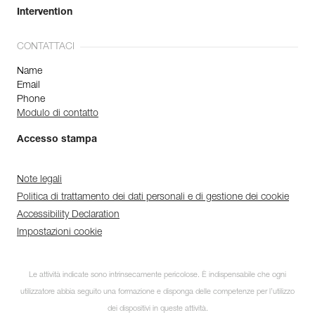
Intervention
CONTATTACI
Name
Email
Phone
Modulo di contatto
Accesso stampa
Note legali
Politica di trattamento dei dati personali e di gestione dei cookie
Accessibility Declaration
Impostazioni cookie
Le attività indicate sono intrinsecamente pericolose. È indispensabile che ogni
utilizzatore abbia seguito una formazione e disponga delle competenze per l’utilizzo
dei dispositivi in queste attività.