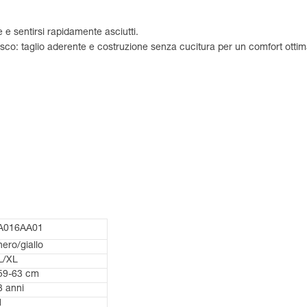
e sentirsi rapidamente asciutti.
sco: taglio aderente e costruzione senza cucitura per un comfort ottim
A016AA01
nero/giallo
L/XL
59-63 cm
3 anni
1