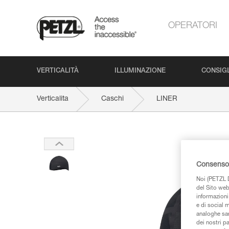
OPERATORI
VERTICALITÀ
ILLUMINAZIONE
CONSIGL
Verticalita
Caschi
LINER
Consenso 
Noi (PETZL D
del Sito web,
informazioni 
e di social m
analoghe sar
dei nostri p