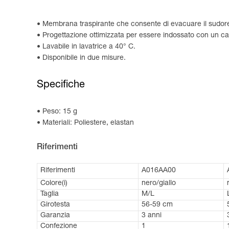
Membrana traspirante che consente di evacuare il sudore 
Progettazione ottimizzata per essere indossato con un ca
Lavabile in lavatrice a 40° C.
Disponibile in due misure.
Specifiche
Peso: 15 g
Materiali: Poliestere, elastan
Riferimenti
Riferimenti
A016AA00
Colore(i)
nero/giallo
Taglia
M/L
Girotesta
56-59 cm
Garanzia
3 anni
Confezione
1