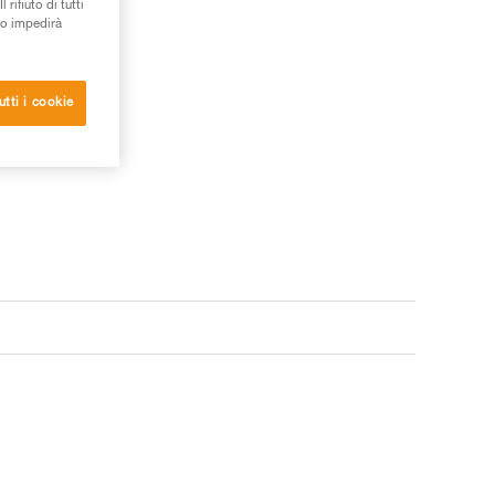
rifiuto di tutti
to impedirà
utti i cookie