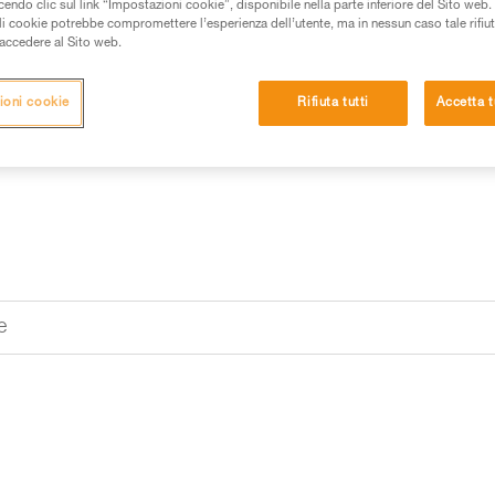
do clic sul link “Impostazioni cookie”, disponibile nella parte inferiore del Sito web. Il 
Trova un rivenditore
ali cookie potrebbe compromettere l’esperienza dell’utente, ma in nessun caso tale rifiu
i accedere al Sito web.
ioni cookie
Rifiuta tutti
Accetta t
e