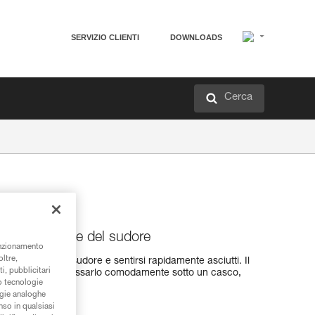
SERVIZIO CLIENTI
DOWNLOADS
Cerca
r l’evacuazione del sudore
unzionamento
oltre,
per evacuare il sudore e sentirsi rapidamente asciutti. Il
i, pubblicitari
a, consente d’indossarlo comodamente sotto un casco,
/o tecnologie
atore.
ogie analoghe
nso in qualsiasi